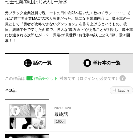
七士七海
/
鵜山はじめ
/
よー清水
元ブラック企業社員で現ニートの田中次郎へ届いた１枚のチラシ‥‥‥。そ
れは“異世界企業MAO”の求人募集だった。気になる業務内容は、魔王軍の一
員として『勇者が攻略できないダンジョン』を作り上げるというもの。後
日、興味半分で受けた面接で、強大な“魔力適正”があることが判明し、魔王軍
に歓迎される次郎だが‥？ 異端の“異世界×お仕事×成り上がり”録、堂々開
幕！！
話の一覧
単行本
の一覧
この作品は
作品チケット
対象です（ログインが必要です）
全16話
1話から
2021/01/20
最終話
160
pt