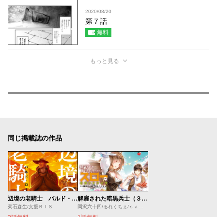
2020/08/20
第７話
無料
もっと見る
同じ掲載誌の作品
辺境の老騎士 バルド・ローエン
解雇された暗黒兵士（３０代）のスローなセカンドライフ
菊石森生/支援ＢＩＳ
岡沢六十四/るれくちぇ/ｓａｇｅ・ジョー