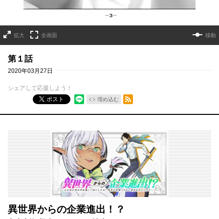
拡大
全画面
移動
第１話
2020年03月27日
シェアして応援しよう！
RSSフィード
ポスト
埋め込む
異世界からの企業進出！？