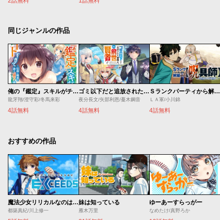
2話無料
1話無料
同じジャンルの作品
俺の『鑑定』スキルがチートすぎて
ゴミ以下だと追放された使用人、実は前世賢者です ～史上最強の賢者、世界最高峰の学園に通う～
Ｓランクパーティから解雇された【呪具師】～『呪いのアイテム』しか作れませんが、その性能はアーティファクト級なり……！～
龍牙翔/澄守彩/冬馬来彩
夜分長文/矢部利恩/蔓木鋼音
ＬＡ軍/小川錦
4話無料
4話無料
4話無料
おすすめの作品
魔法少女リリカルなのは EXCEEDS
妹は知っている
ゆーあーすらっがー
都築真紀/川上修一
雁木万里
なめたけ/真野ろか