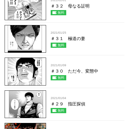
2021/02/01
＃３２ 母なる証明
無料
2021/01/25
＃３１ 極道の妻
無料
2021/01/09
＃３０ ただ今、変態中
無料
2021/01/04
＃２９ 指圧探偵
無料