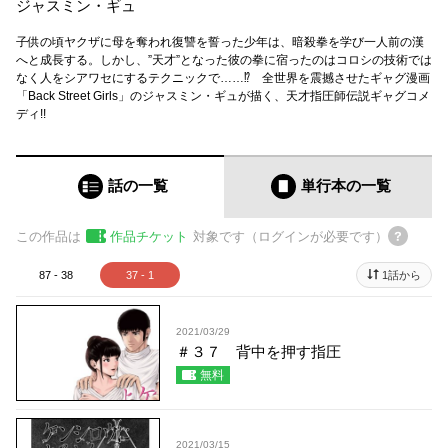
ジャスミン・ギュ
子供の頃ヤクザに母を奪われ復讐を誓った少年は、暗殺拳を学び一人前の漢
へと成長する。しかし、”天才”となった彼の拳に宿ったのはコロシの技術では
なく人をシアワセにするテクニックで……⁉ 全世界を震撼させたギャグ漫画
「Back Street Girls」のジャスミン・ギュが描く、天才指圧師伝説ギャグコメ
ディ!!
話の一覧
単行本
の一覧
この作品は
作品チケット
対象です（ログインが必要です）
87 - 38
37 - 1
1話から
2021/03/29
＃３７ 背中を押す指圧
無料
2021/03/15