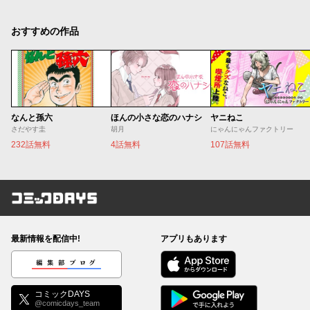
おすすめの作品
なんと孫六
ほんの小さな恋のハナシ
ヤニねこ
さだやす圭
胡月
にゃんにゃんファクトリー
232話無料
4話無料
107話無料
コミックDAYS
最新情報を配信中!
アプリもあります
編集部ブログ
コミックDAYS
@comicdays_team