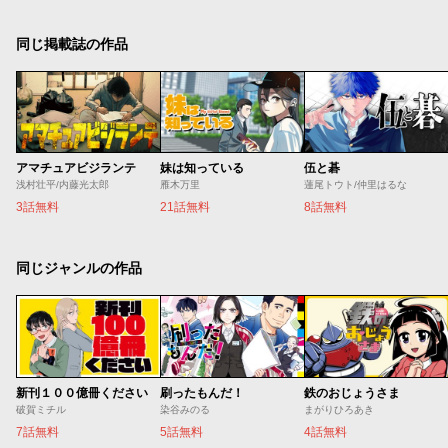
同じ掲載誌の作品
アマチュアビジランテ
妹は知っている
伍と碁
浅村壮平/内藤光太郎
雁木万里
蓮尾トウト/仲里はるな
3話無料
21話無料
8話無料
同じジャンルの作品
新刊１００億冊ください
刷ったもんだ！
鉄のおじょうさま
破賀ミチル
染谷みのる
まがりひろあき
7話無料
5話無料
4話無料