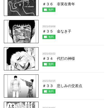
＃３６ 非実在青年
無料
2021/03/08
＃３５ 金なき子
無料
2021/02/22
＃３４ 代打の神様
無料
2021/02/15
＃３３ 悲しみの交差点
無料