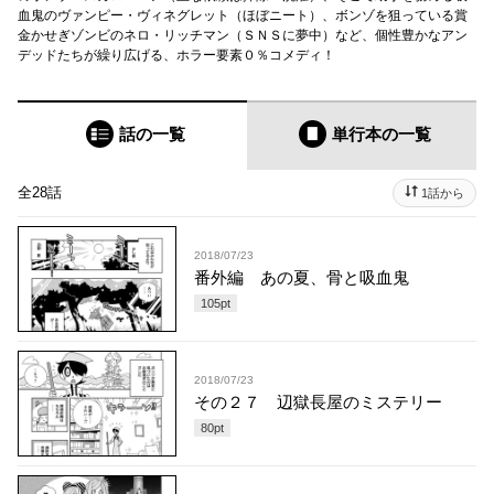
血鬼のヴァンピー・ヴィネグレット（ほぼニート）、ボンゾを狙っている賞
金かせぎゾンビのネロ・リッチマン（ＳＮＳに夢中）など、個性豊かなアン
デッドたちが繰り広げる、ホラー要素０％コメディ！
話の一覧
単行本
の一覧
全28話
1話から
2018/07/23
番外編 あの夏、骨と吸血鬼
105
pt
2018/07/23
その２７ 辺獄長屋のミステリー
80
pt