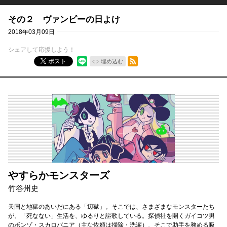
その２ ヴァンピーの日よけ
2018年03月09日
シェアして応援しよう！
RSSフィード
ポスト
埋め込む
やすらかモンスターズ
竹谷州史
天国と地獄のあいだにある「辺獄」。そこでは、さまざまなモンスターたち
が、「死なない」生活を、ゆるりと謳歌している。探偵社を開くガイコツ男
のボンゾ・スカロバニア（主な依頼は掃除・洗濯）、そこで助手を務める吸