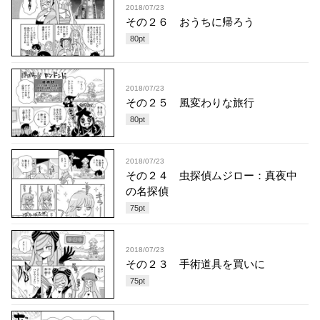
2018/07/23
その２６ おうちに帰ろう
80
pt
2018/07/23
その２５ 風変わりな旅行
80
pt
2018/07/23
その２４ 虫探偵ムジロー：真夜中
の名探偵
75
pt
2018/07/23
その２３ 手術道具を買いに
75
pt