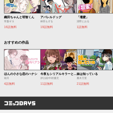
織田ちゃんと明智くん
アパレルドッグ
「壇蜜」
常盤ギヨ
林田もずる
清野とおる
16話無料
19話無料
1話無料
おすすめの作品
ほんの小さな恋のハナシ
今夜もシリアルキラーと待ち合わせ
妹は知っている
胡月
伊口紺/中村優児
雁木万里
4話無料
11話無料
21話無料
コミックDAYS