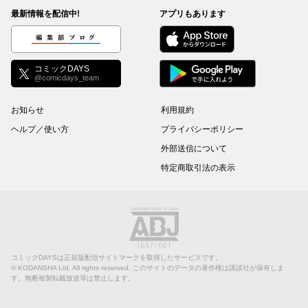
最新情報を配信中!
アプリもあります
編集部ブログ
コミックDAYS
@comicdays_team
お知らせ
利用規約
ヘルプ／使い方
プライバシーポリシー
外部送信について
特定商取引法の表示
コミックDAYSは正規版配信サイトマークを取得したサービスです。
©
KODANSHA Ltd.
All rights reserved. このサイトのデータの著作権は講談社が保有しま
す。無断複製転載放送等は禁止します。