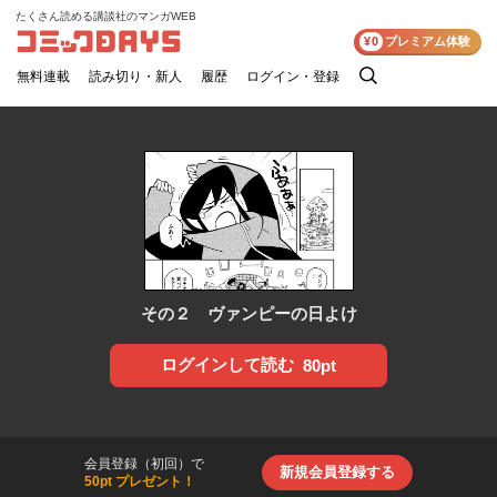
たくさん読める講談社のマンガWEB
コミックDAYS
¥0
プレミアム体験
無料連載
読み切り・新人
履歴
ログイン・登録
検
索
その２ ヴァンピーの日よけ
ログインして読む
80pt
会員登録（初回）で
新規会員登録する
50pt プレゼント！