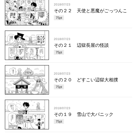
2018/07/23
その２２ 天使と悪魔がごっつんこ
75
pt
2018/07/23
その２１ 辺獄長屋の怪談
75
pt
2018/07/23
その２０ どすこい辺獄大相撲
75
pt
2018/07/23
その１９ 雪山で大パニック
75
pt