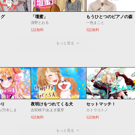
ッグ
「壇蜜」
清野とおる
一色まこと
1話無料
3話無料
もっと見る
かり
夜明けをつれてくる犬
セットマッチ！
ろ/万冬しま
吉田桃子/あまぎ夏芽
カトウコトノ
4話無料
1話無料
もっと見る