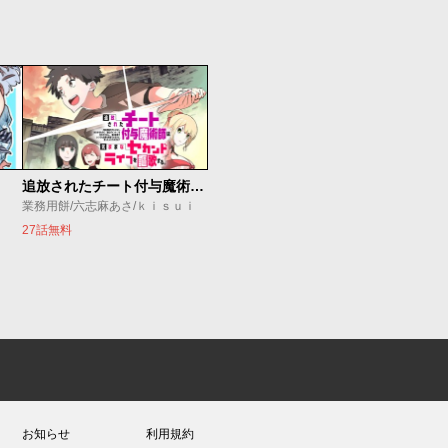
追放されたチート付与魔術師は気ままなセカンドライフを謳歌する。 ～俺は武器だけじゃなく、あらゆるものに『強化ポイント』を付与できるし、俺の意思でいつでも効果を解除できるけど、残った人たち大丈夫？～
業務用餅/六志麻あさ/ｋｉｓｕｉ
27話無料
お知らせ
利用規約