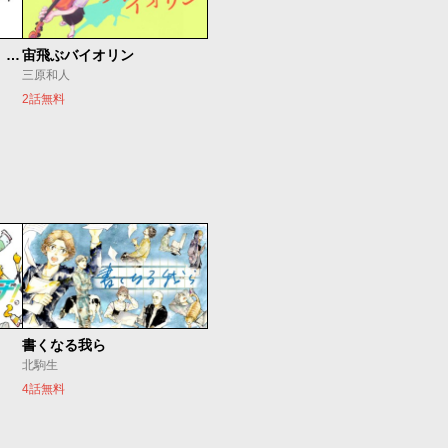
もうひとつのピアノの森 整う音
宙飛ぶバイオリン
三原和人
2話無料
書くなる我ら
北駒生
4話無料