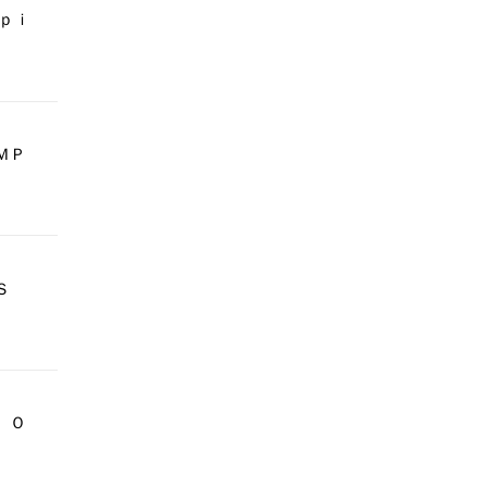
ｐｉ
ＭＰ
ＡＳ
 Ｏ