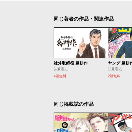
同じ著者の作品・関連作品
社外取締役 島耕作
ヤング 島耕
弘兼憲史
弘兼憲史
4話無料
2話無料
同じ掲載誌の作品