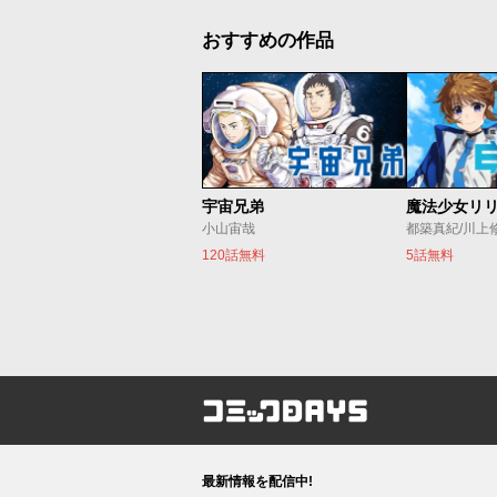
おすすめの作品
宇宙兄弟
小山宙哉
都築真紀/川上
120話無料
5話無料
コミックDAYS
最新情報を配信中!