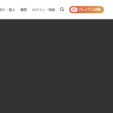
プレミアム体験
切り・新人
履歴
ログイン・登録
検
¥0
索