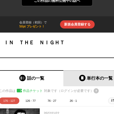
この作品の
無料公開中の話へ
会員登録（初回）で
新規会員登録する
50pt プレゼント！
 ＩＮ ＴＨＥ ＮＩＧＨＴ
話の一覧
単行本
の一覧
この作品は
作品チケット
対象です（ログインが必要です）
176 - 127
126 - 77
76 - 27
26 - 1
2022/11/22