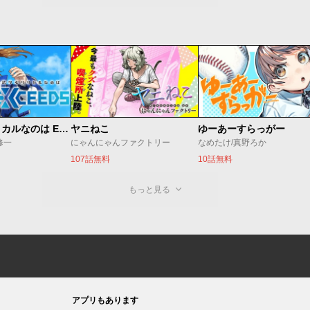
魔法少女リリカルなのは EXCEEDS
ヤニねこ
ゆーあーすらっがー
修一
にゃんにゃんファクトリー
なめたけ/真野ろか
107話無料
10話無料
もっと見る
アプリもあります