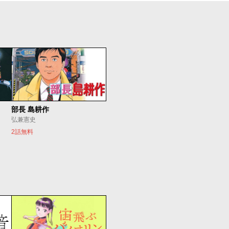
部長 島耕作
弘兼憲史
2話無料