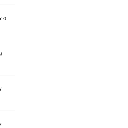
ＹＯ
Ｍ
ＭＹ
ＨＥ