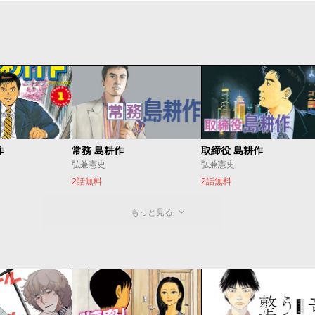
作
常務 島耕作
取締役 島耕作
弘兼憲史
弘兼憲史
2話無料
2話無料
もっと見る