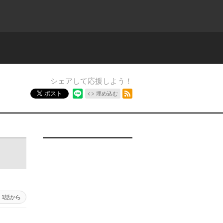
シェアして応援しよう！
RSSフィード
ポスト
埋め込む
1話から