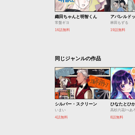
織田ちゃんと明智くん
アパレルド
常盤ギヨ
林田もずる
16話無料
19話無料
同じジャンルの作品
シルバー・スクリーン
ひなたとひ
いまい
高杉六花/べあ
4話無料
8話無料