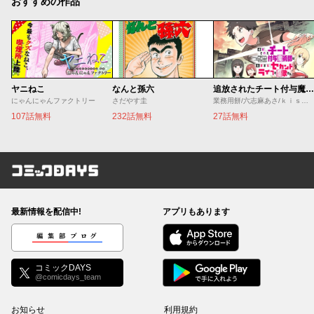
おすすめの作品
ヤニねこ
なんと孫六
追放されたチート付与魔術師は気ままなセカンドライフを謳歌する。 ～俺は武器だけじゃなく、あらゆるものに『強化ポイント』を付与できるし、俺の意思でいつでも効果を解除できるけど、残った人たち大丈夫？～
にゃんにゃんファクトリー
さだやす圭
業務用餅/六志麻あさ/ｋｉｓｕｉ
107話無料
232話無料
27話無料
コミックDAYS
最新情報を配信中!
アプリもあります
編集部ブログ
コミックDAYS
@comicdays_team
お知らせ
利用規約