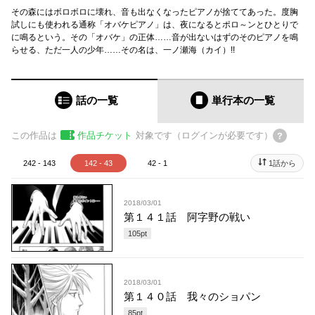
その森にはボロボロに壊れ、音も出なくなったピアノが捨ててあった。度胸
試しにも使われる通称「オバケピアノ」は、夜になるとポロ～ンとひとりで
に鳴るという。その「オバケ」の正体……音が出ないはずのそのピアノを鳴
らせる、ただ一人の少年……その名は、一ノ瀬海（カイ）!!
話の一覧
単行本
の一覧
この作品は
作品チケット
対象です（ログインが必要です）
242 - 143
142 - 43
42 - 1
1話から
2018/03/01
第１４１話 阿字野の戦い
105
pt
2018/03/01
第１４０話 我々のショパン
85
pt