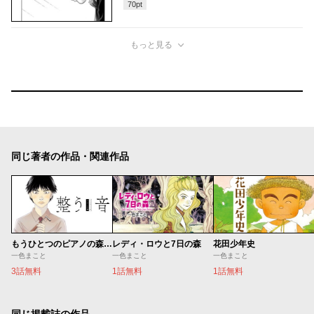
70
pt
もっと見る
同じ著者の作品・関連作品
もうひとつのピアノの森 整う音
レディ・ロウと7日の森
花田少年史
一色まこと
一色まこと
一色まこと
3話無料
1話無料
1話無料