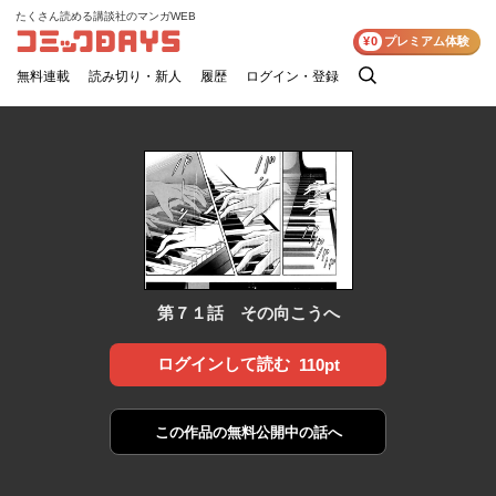
たくさん読める講談社のマンガWEB
コミックDAYS
¥0
プレミアム体験
無料連載
読み切り・新人
履歴
ログイン・登録
検
索
第７１話 その向こうへ
ログインして読む
110pt
この作品の
無料公開中の話へ