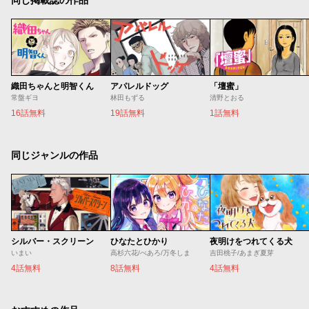
同じ掲載誌の作品
織田ちゃんと明智くん
アパレルドッグ
「壇蜜」
常盤ギヨ
林田もずる
清野とおる
16話無料
19話無料
1話無料
同じジャンルの作品
シルバー・スクリーン
ひなたとひかり
夜明けをつれてくる犬
いまい
高杉六花/べあろ/万冬しま
吉田桃子/あまぎ夏芽
4話無料
8話無料
4話無料