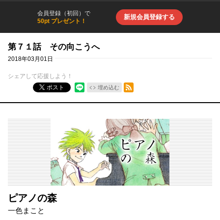
会員登録（初回）で
新規会員登録する
50pt プレゼント！
第７１話 その向こうへ
2018年03月01日
シェアして応援しよう！
RSSフィード
ポスト
埋め込む
ピアノの森
一色まこと