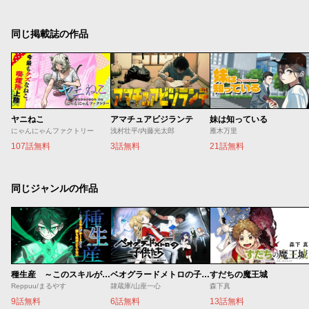
同じ掲載誌の作品
ヤニねこ
アマチュアビジランテ
妹は知っている
にゃんにゃんファクトリー
浅村壮平/内藤光太郎
雁木万里
107話無料
3話無料
21話無料
同じジャンルの作品
種生産 ～このスキルがチートだとまだ誰も気付いていない～
ベオグラードメトロの子供たち
すだちの魔王城
Reppuu/まるやす
隷蔵庫/山座一心
森下真
9話無料
6話無料
13話無料