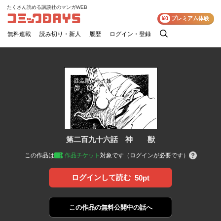
たくさん読める講談社のマンガWEB
コミックDAYS
¥0
プレミアム体験
無料連載
読み切り・新人
履歴
ログイン・登録
検
索
第二百九十六話 神 獣
この作品は
作品チケット
対象です（ログインが必要です）
ログインして読む
50pt
この作品の
無料公開中の話へ