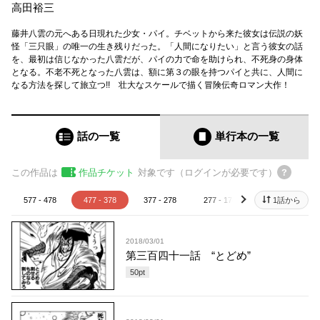
高田裕三
藤井八雲の元へある日現れた少女・パイ。チベットから来た彼女は伝説の妖
怪「三只眼」の唯一の生き残りだった。「人間になりたい」と言う彼女の話
を、最初は信じなかった八雲だが、パイの力で命を助けられ、不死身の身体
となる。不老不死となった八雲は、額に第３の眼を持つパイと共に、人間に
なる方法を探して旅立つ!! 壮大なスケールで描く冒険伝奇ロマン大作！
話の一覧
単行本
の一覧
この作品は
作品チケット
対象です（ログインが必要です）
577 - 478
477 - 378
377 - 278
277 - 178
177 - 78
1話から
next
2018/03/01
第三百四十一話 “とどめ”
50
pt