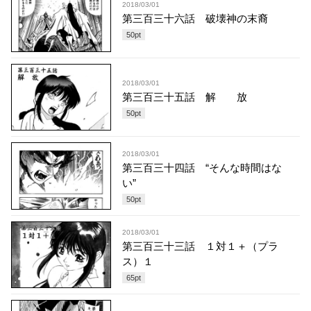
2018/03/01
第三百三十六話 破壊神の末裔
50
pt
2018/03/01
第三百三十五話 解 放
50
pt
2018/03/01
第三百三十四話 “そんな時間はな
い”
50
pt
2018/03/01
第三百三十三話 １対１＋（プラ
ス）１
65
pt