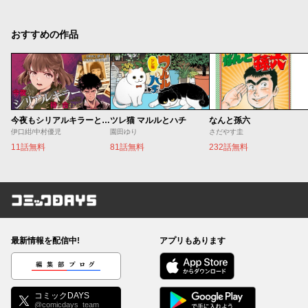
おすすめの作品
今夜もシリアルキラーと待ち合わせ
ツレ猫 マルルとハチ
なんと孫六
伊口紺/中村優児
園田ゆり
さだやす圭
11話無料
81話無料
232話無料
コミックDAYS
最新情報を配信中!
アプリもあります
編集部ブログ
コミックDAYS
@comicdays_team