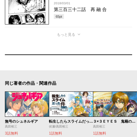
2018/03/01
第三百三十二話 再 融 合
65
pt
もっと見る
同じ著者の作品・関連作品
無号のシュネルギア
転生したらスライムだった件 番外編 とある休暇の過ごし方
３×３ＥＹＥＳ 鬼籍の闇の契約者
高田裕三
伏瀬/高田裕三
高田裕三
3話無料
1話無料
1話無料