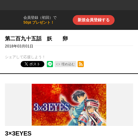
会員登録（初回）で
新規会員登録する
50pt プレゼント！
第二百九十五話 妖 卵
2018年03月01日
シェアして応援しよう！
RSSフィード
ポスト
埋め込む
3×3EYES