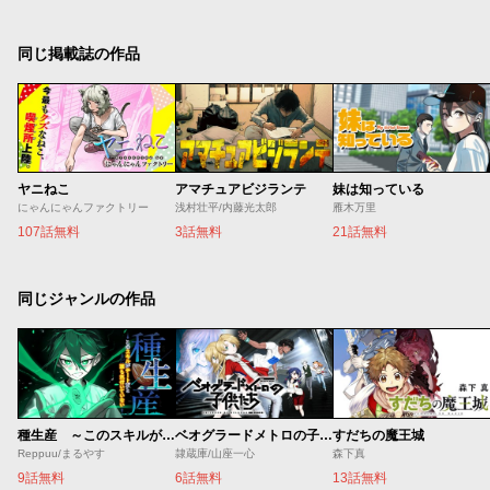
同じ掲載誌の作品
ヤニねこ
アマチュアビジランテ
妹は知っている
にゃんにゃんファクトリー
浅村壮平/内藤光太郎
雁木万里
107話無料
3話無料
21話無料
同じジャンルの作品
種生産 ～このスキルがチートだとまだ誰も気付いていない～
ベオグラードメトロの子供たち
すだちの魔王城
Reppuu/まるやす
隷蔵庫/山座一心
森下真
9話無料
6話無料
13話無料