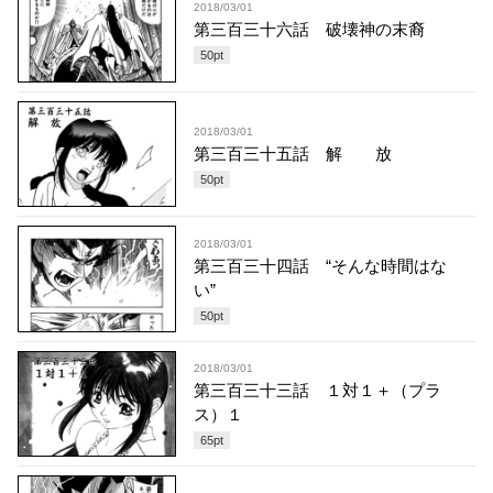
2018/03/01
第三百三十六話 破壊神の末裔
50
pt
2018/03/01
第三百三十五話 解 放
50
pt
2018/03/01
第三百三十四話 “そんな時間はな
い”
50
pt
2018/03/01
第三百三十三話 １対１＋（プラ
ス）１
65
pt