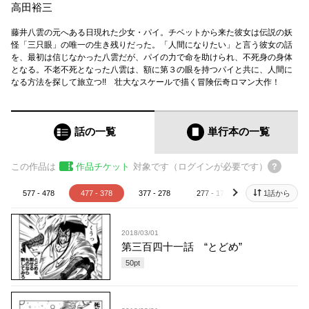
高田裕三
藤井八雲の元へある日現れた少女・パイ。チベットから来た彼女は伝説の妖
怪「三只眼」の唯一の生き残りだった。「人間になりたい」と言う彼女の話
を、最初は信じなかった八雲だが、パイの力で命を助けられ、不死身の身体
となる。不老不死となった八雲は、額に第３の眼を持つパイと共に、人間に
なる方法を探して旅立つ!! 壮大なスケールで描く冒険伝奇ロマン大作！
話の一覧
単行本
の一覧
この作品は
作品チケット
対象です（ログインが必要です）
577 - 478
477 - 378
377 - 278
277 - 178
177 - 78
1話から
next
2018/03/01
第三百四十一話 “とどめ”
50
pt