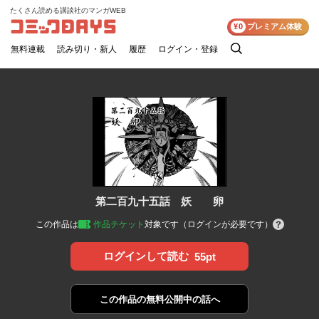
たくさん読める講談社のマンガWEB
コミックDAYS
¥0
プレミアム体験
無料連載
読み切り・新人
履歴
ログイン・登録
検
索
第二百九十五話 妖 卵
この作品は
作品チケット
対象です（ログインが必要です）
ログインして読む
55pt
この作品の
無料公開中の話へ