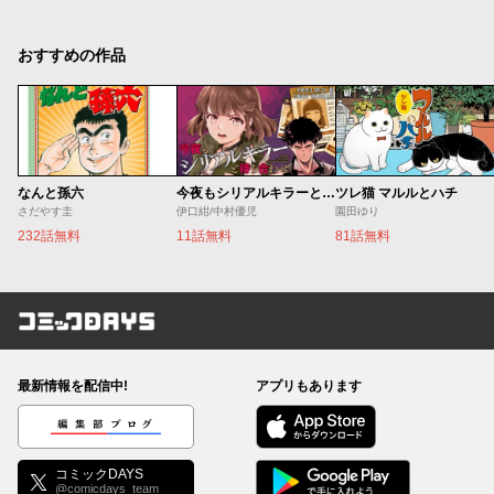
おすすめの作品
なんと孫六
今夜もシリアルキラーと待ち合わせ
ツレ猫 マルルとハチ
さだやす圭
伊口紺/中村優児
園田ゆり
232話無料
11話無料
81話無料
コミックDAYS
最新情報を配信中!
アプリもあります
編集部ブログ
コミックDAYS
@comicdays_team