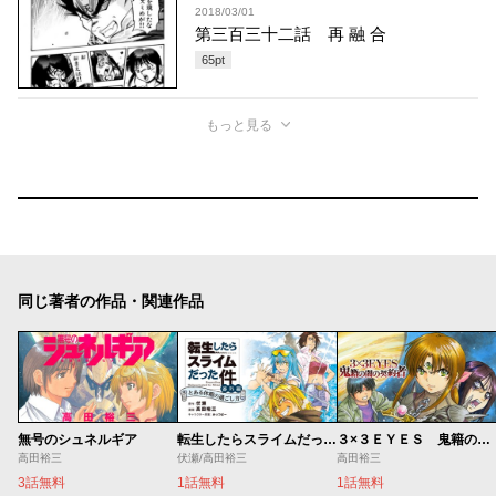
2018/03/01
第三百三十二話 再 融 合
65
pt
もっと見る
同じ著者の作品・関連作品
無号のシュネルギア
転生したらスライムだった件 番外編 とある休暇の過ごし方
３×３ＥＹＥＳ 鬼籍の闇の契約者
高田裕三
伏瀬/高田裕三
高田裕三
3話無料
1話無料
1話無料