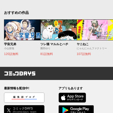
おすすめの作品
宇宙兄弟
ツレ猫 マルルとハチ
ヤニねこ
小山宙哉
園田ゆり
にゃんにゃんファクトリー
120話無料
81話無料
107話無料
コミックDAYS
最新情報を配信中!
アプリもあります
編集部ブログ
コミックDAYS
@comicdays_team