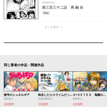
2018/03/01
第三百三十二話 再 融 合
65
pt
もっと見る
同じ著者の作品・関連作品
無号のシュネルギア
転生したらスライムだった件 番外編 とある休暇の過ごし方
３×３ＥＹＥＳ 鬼籍の闇の契約者
高田裕三
伏瀬/高田裕三
高田裕三
3話無料
1話無料
1話無料