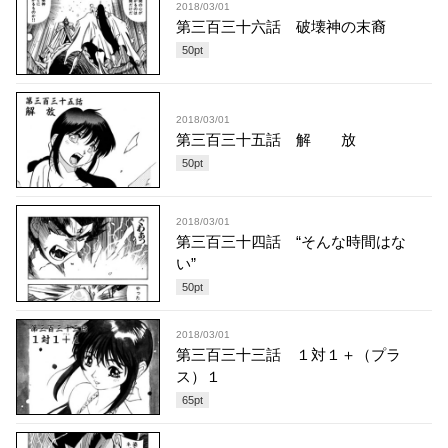
2018/03/01
第三百三十六話 破壊神の末裔
50
pt
2018/03/01
第三百三十五話 解 放
50
pt
2018/03/01
第三百三十四話 “そんな時間はな
い”
50
pt
2018/03/01
第三百三十三話 １対１＋（プラ
ス）１
65
pt