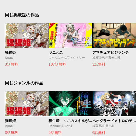
同じ掲載誌の作品
猩猩姫
ヤニねこ
アマチュアビジランテ
ippatu
にゃんにゃんファクトリー
浅村壮平/内藤光太郎
3話無料
107話無料
3話無料
同じジャンルの作品
猩猩姫
種生産 ～このスキルがチートだとまだ誰も気付いていない～
ベオグラードメトロの子供たち
ippatu
Reppuu/まるやす
隷蔵庫/山座一心
3話無料
9話無料
6話無料