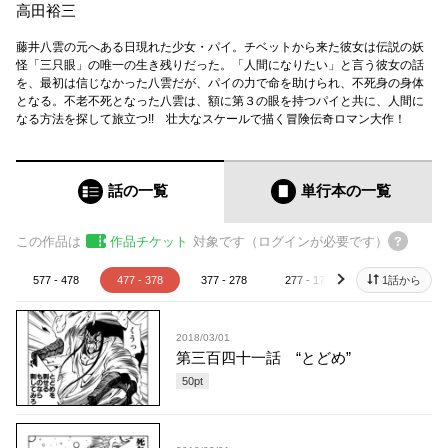
高田裕三
藤井八雲の元へある日現れた少女・パイ。チベットから来た彼女は伝説の妖
怪「三只眼」の唯一の生き残りだった。「人間になりたい」と言う彼女の話
を、最初は信じなかった八雲だが、パイの力で命を助けられ、不死身の身体
となる。不老不死となった八雲は、額に第３の眼を持つパイと共に、人間に
なる方法を探して旅立つ!! 壮大なスケールで描く冒険伝奇ロマン大作！
話の一覧
単行本
の一覧
この作品は
作品チケット
対象です（ログインが必要です）
577 - 478
477 - 378
377 - 278
277 - 178
177 - 78
1話から
next
2018/03/01
第三百四十一話 “とどめ”
50
pt