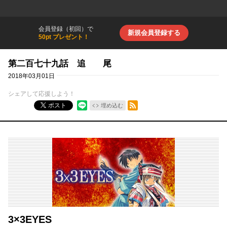
会員登録（初回）で
新規会員登録する
50pt プレゼント！
第二百七十九話 追 尾
2018年03月01日
シェアして応援しよう！
RSSフィード
ポスト
埋め込む
3×3EYES