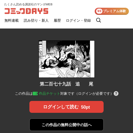
たくさん読める講談社のマンガWEB
コミックDAYS
¥0
プレミアム体験
無料連載
読み切り・新人
履歴
ログイン・登録
検
索
第二百七十九話 追 尾
この作品は
作品チケット
対象です（ログインが必要です）
ログインして読む
50pt
この作品の
無料公開中の話へ