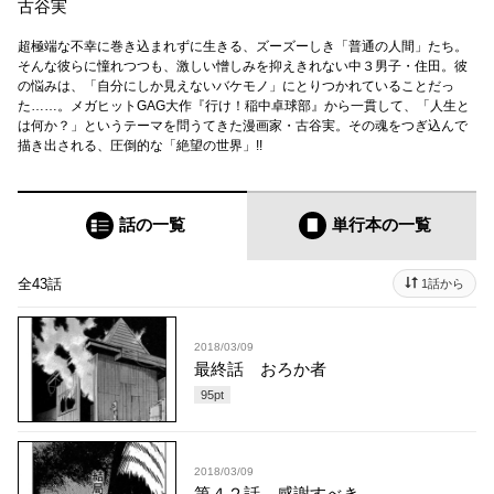
古谷実
超極端な不幸に巻き込まれずに生きる、ズーズーしき「普通の人間」たち。
そんな彼らに憧れつつも、激しい憎しみを抑えきれない中３男子・住田。彼
の悩みは、「自分にしか見えないバケモノ」にとりつかれていることだっ
た……。メガヒットGAG大作『行け！稲中卓球部』から一貫して、「人生と
は何か？」というテーマを問うてきた漫画家・古谷実。その魂をつぎ込んで
描き出される、圧倒的な「絶望の世界」!!
話の一覧
単行本
の一覧
全43話
1話から
2018/03/09
最終話 おろか者
95
pt
2018/03/09
第４２話 感謝すべき