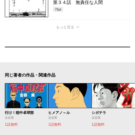
第３４話 無責任な人間
75
pt
もっと見る
同じ著者の作品・関連作品
行け！稲中卓球部
ヒメアノ～ル
シガテラ
古谷実
古谷実
古谷実
1話無料
1話無料
1話無料