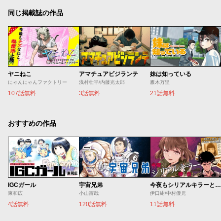
同じ掲載誌の作品
ヤニねこ
アマチュアビジランテ
妹は知っている
にゃんにゃんファクトリー
浅村壮平/内藤光太郎
雁木万里
107話無料
3話無料
21話無料
おすすめの作品
IGCガール
宇宙兄弟
今夜もシリアルキラーと待ち合わせ
東和広
小山宙哉
伊口紺/中村優児
4話無料
120話無料
11話無料