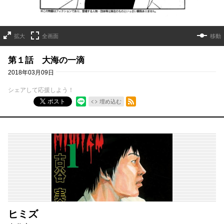
拡大
全画面
移動
第１話 大海の一滴
2018年03月09日
シェアして応援しよう！
RSSフィード
ポスト
埋め込む
ヒミズ