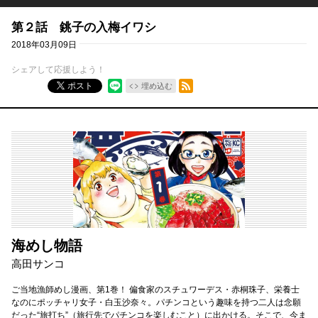
第２話 銚子の入梅イワシ
2018年03月09日
シェアして応援しよう！
RSSフィード
ポスト
埋め込む
海めし物語
高田サンコ
ご当地漁師めし漫画、第1巻！ 偏食家のスチュワーデス・赤桐珠子、栄養士
なのにポッチャリ女子・白玉沙奈々。パチンコという趣味を持つ二人は念願
だった“旅打ち”（旅行先でパチンコを楽しむこと）に出かける。そこで、今ま