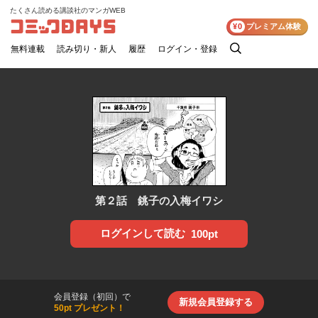
たくさん読める講談社のマンガWEB
コミックDAYS
¥0
プレミアム体験
無料連載
読み切り・新人
履歴
ログイン・登録
検
索
第２話 銚子の入梅イワシ
ログインして読む
100pt
会員登録（初回）で
新規会員登録する
50pt プレゼント！