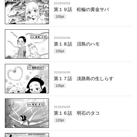
2018/04/06
第１９話 松輪の黄金サバ
105
pt
2018/04/06
第１８話 沼島のハモ
105
pt
2018/04/06
第１７話 淡路島の生しらす
105
pt
2018/04/06
第１６話 明石のタコ
120
pt