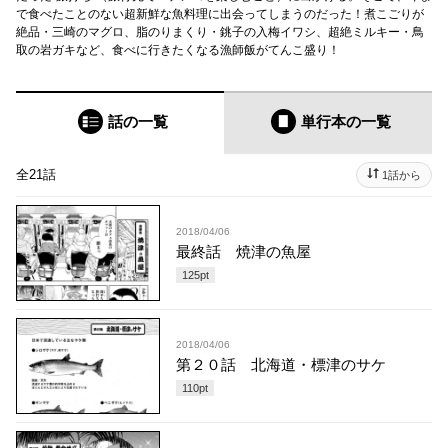
で食べたことのない超新鮮な魚料理に出会ってしまうのだった！煮こごりが
絶品・三崎のマグロ、脂のりまくり・銚子の入梅イワシ、超絶ミルキー・鳥
取の岩ガキなど、食べに行きたくなる漁師飯がてんこ盛り！
話の一覧
単行本
の一覧
全21話
1話から
2018/04/06
最終話 焼津の魚屋
125
pt
2018/04/06
第２０話 北海道・標津のサケ
110
pt