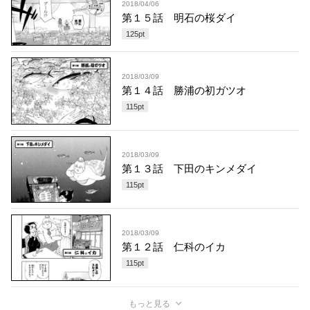
2018/04/06
第１５話 明石の桜ダイ
125
pt
2018/03/09
第１４話 勝浦の初ガツオ
115
pt
2018/03/09
第１３話 下田のキンメダイ
115
pt
2018/03/09
第１２話 仁科のイカ
115
pt
もっと見る