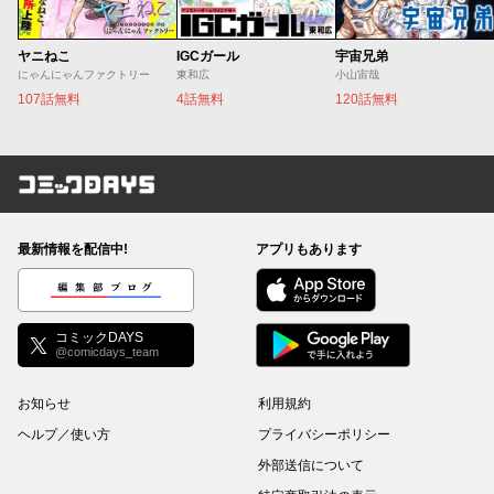
ヤニねこ
IGCガール
宇宙兄弟
にゃんにゃんファクトリー
東和広
小山宙哉
107話無料
4話無料
120話無料
コミックDAYS
最新情報を配信中!
アプリもあります
編集部ブログ
コミックDAYS
@comicdays_team
お知らせ
利用規約
ヘルプ／使い方
プライバシーポリシー
外部送信について