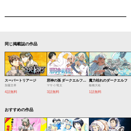
同じ掲載誌の作品
スーパートリアージ
邪神の孫 ダークエルフ姉妹と過ごす異世界引きこもり生活
魔力枯れのダークエルフ
加藤文孝
マサイ/竜太
板橋大祐
4話無料
3話無料
1話無料
おすすめの作品