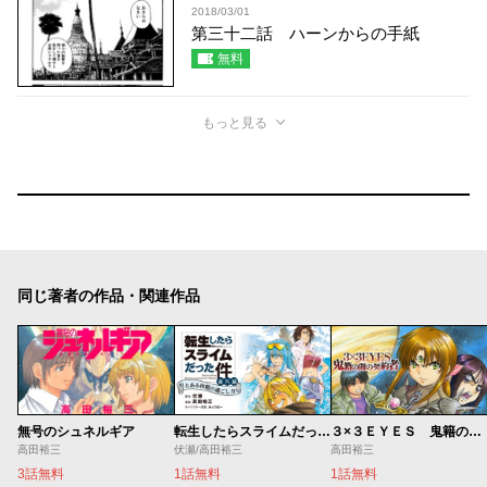
2018/03/01
第三十二話 ハーンからの手紙
無料
もっと見る
同じ著者の作品・関連作品
無号のシュネルギア
転生したらスライムだった件 番外編 とある休暇の過ごし方
３×３ＥＹＥＳ 鬼籍の闇の契約者
高田裕三
伏瀬/高田裕三
高田裕三
3話無料
1話無料
1話無料