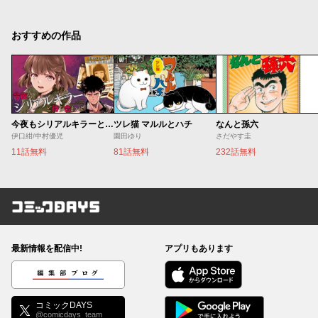
おすすめの作品
今夜もシリアルキラーと待ち合わせ
ツレ猫 マルルとハチ
なんと孫六
伊口紺/中村優児
園田ゆり
さだやす圭
11話無料
81話無料
232話無料
コミックDAYS
最新情報を配信中!
アプリもあります
編集部ブログ
コミックDAYS
@comicdays_team