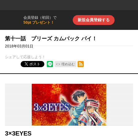
会員登録（初回）で
新規会員登録する
50pt プレゼント！
第十一話 プリーズ カムバック パイ！
2018年03月01日
シェアして応援しよう！
RSSフィード
ポスト
埋め込む
3×3EYES