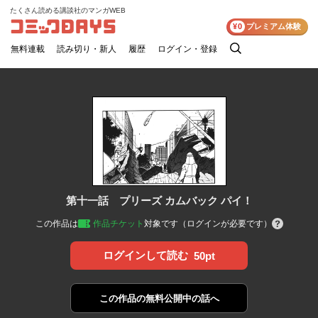
たくさん読める講談社のマンガWEB
コミックDAYS
¥0
プレミアム体験
無料連載
読み切り・新人
履歴
ログイン・登録
検
索
第十一話 プリーズ カムバック パイ！
この作品は
作品チケット
対象です（ログインが必要です）
ログインして読む
50pt
この作品の
無料公開中の話へ