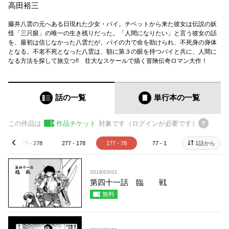
高田裕三
藤井八雲の元へある日現れた少女・パイ。チベットから来た彼女は伝説の妖
怪「三只眼」の唯一の生き残りだった。「人間になりたい」と言う彼女の話
を、最初は信じなかった八雲だが、パイの力で命を助けられ、不死身の身体
となる。不老不死となった八雲は、額に第３の眼を持つパイと共に、人間に
なる方法を探して旅立つ!! 壮大なスケールで描く冒険伝奇ロマン大作！
話の一覧
単行本
の一覧
この作品は
作品チケット
対象です（ログインが必要です）
377 - 278
277 - 178
177 - 78
77 - 1
1話から
prev
2018/03/01
第四十一話 臨 戦
無料