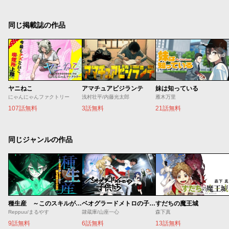
同じ掲載誌の作品
ヤニねこ
アマチュアビジランテ
妹は知っている
にゃんにゃんファクトリー
浅村壮平/内藤光太郎
雁木万里
107話無料
3話無料
21話無料
同じジャンルの作品
種生産 ～このスキルがチートだとまだ誰も気付いていない～
ベオグラードメトロの子供たち
すだちの魔王城
Reppuu/まるやす
隷蔵庫/山座一心
森下真
9話無料
6話無料
13話無料