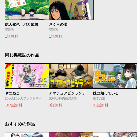
総天然色 バカ姉弟
さくらの唄
安達哲
安達哲
1話無料
1話無料
同じ掲載誌の作品
ヤニねこ
アマチュアビジランテ
妹は知っている
にゃんにゃんファクトリー
浅村壮平/内藤光太郎
雁木万里
107話無料
3話無料
21話無料
おすすめの作品