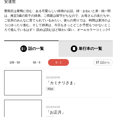
安達哲
豊島区は巣鴨に住む、ある可愛らしい姉弟のお話。姉・おねいと弟・純一郎
は、推定3歳の双子の姉弟。ご両親は留守がちなので、お母さんの友だちや、
ご近所のみんなに育てられているみたい。彼らの周りでは、時間は黄河のよ
うにゆったり進む。そして姉弟は、今日もきっとどこか予想もつかないとこ
ろで遊んでいるはず！ 読めば読むほど味わい深い、オールカラーコミック!!
話の一覧
単行本
の一覧
108 - 59
58 - 9
8 - 1
1話から
2018/03/09
「カミナリさま」
45
pt
2018/03/09
「お正月」