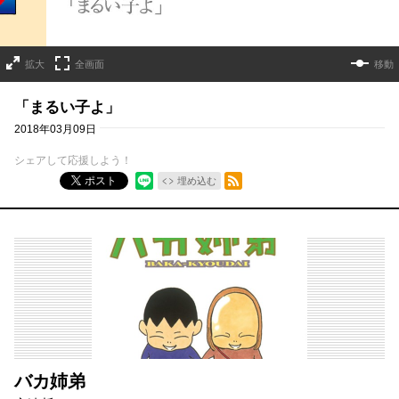
拡大
全画面
移動
「まるい子よ」
2018年03月09日
シェアして応援しよう！
RSSフィード
ポスト
埋め込む
バカ姉弟