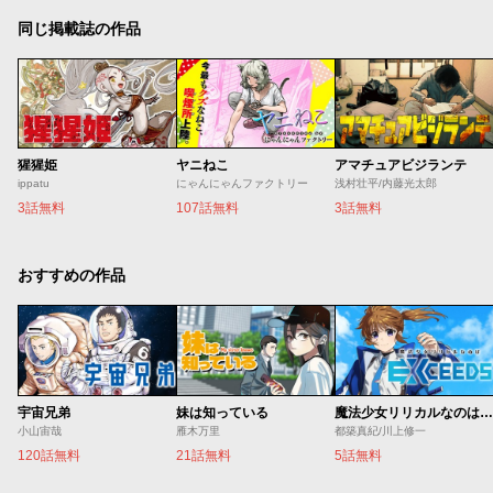
同じ掲載誌の作品
猩猩姫
ヤニねこ
アマチュアビジランテ
ippatu
にゃんにゃんファクトリー
浅村壮平/内藤光太郎
3話無料
107話無料
3話無料
おすすめの作品
宇宙兄弟
妹は知っている
魔法少女リリカルなのは EXCEEDS
小山宙哉
雁木万里
都築真紀/川上修一
120話無料
21話無料
5話無料