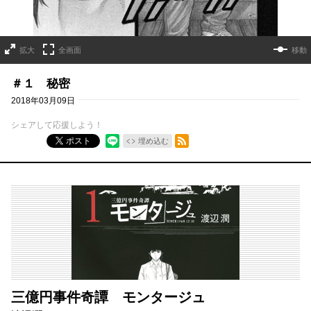
拡大
全画面
移動
＃１ 秘密
2018年03月09日
シェアして応援しよう！
RSSフィード
ポスト
埋め込む
三億円事件奇譚 モンタージュ