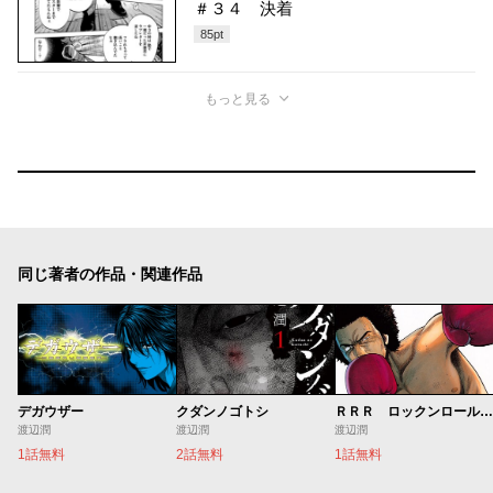
＃３４ 決着
85
pt
もっと見る
同じ著者の作品・関連作品
デガウザー
クダンノゴトシ
ＲＲＲ ロックンロールリッキー
渡辺潤
渡辺潤
渡辺潤
1話無料
2話無料
1話無料