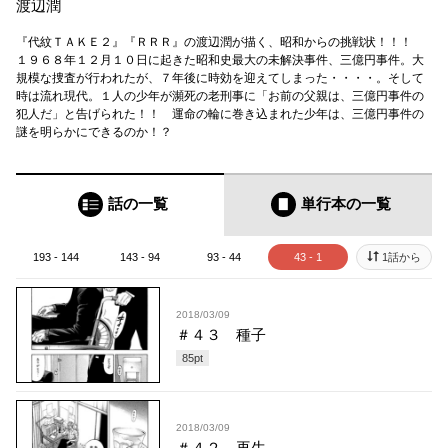
渡辺潤
『代紋ＴＡＫＥ２』『ＲＲＲ』の渡辺潤が描く、昭和からの挑戦状！！！
１９６８年１２月１０日に起きた昭和史最大の未解決事件、三億円事件。大
規模な捜査が行われたが、７年後に時効を迎えてしまった・・・・。そして
時は流れ現代。１人の少年が瀕死の老刑事に「お前の父親は、三億円事件の
犯人だ」と告げられた！！ 運命の輪に巻き込まれた少年は、三億円事件の
謎を明らかにできるのか！？
話の一覧
単行本
の一覧
193 - 144
143 - 94
93 - 44
43 - 1
1話から
2018/03/09
＃４３ 種子
85
pt
2018/03/09
＃４２ 再生