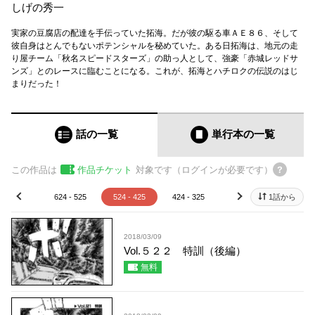
しげの秀一
実家の豆腐店の配達を手伝っていた拓海。だが彼の駆る車ＡＥ８６、そして
彼自身はとんでもないポテンシャルを秘めていた。ある日拓海は、地元の走
り屋チーム「秋名スピードスターズ」の助っ人として、強豪「赤城レッドサ
ンズ」とのレースに臨むことになる。これが、拓海とハチロクの伝説のはじ
まりだった！
話の一覧
単行本
の一覧
この作品は
作品チケット
対象です（ログインが必要です）
24 - 625
624 - 525
524 - 425
424 - 325
324 - 225
1話から
224 - 
prev
next
2018/03/09
Vol.５２２ 特訓（後編）
無料