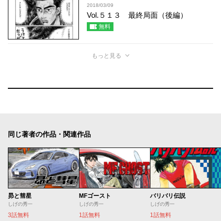
2018/03/09
Vol.５１３ 最終局面（後編）
無料
もっと見る
同じ著者の作品・関連作品
昴と彗星
MFゴースト
バリバリ伝説
しげの秀一
しげの秀一
しげの秀一
3話無料
1話無料
1話無料