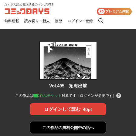
たくさん読める講談社のマンガWEB
コミックDAYS
¥0
プレミアム体験
無料連載
読み切り・新人
履歴
ログイン・登録
検
索
Vol.495 拓海出撃
この作品は
作品チケット
対象です（ログインが必要です）
ログインして読む
40pt
この作品の
無料公開中の話へ