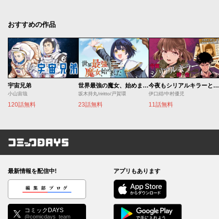
おすすめの作品
宇宙兄弟
世界最強の魔女、始めました ～私だけ『攻略サイト』を見れる世界で自由に生きます～
今夜もシリアルキラーと待ち合わせ
小山宙哉
坂木持丸/riritto/戸賀環
伊口紺/中村優児
120話無料
23話無料
11話無料
コミックDAYS
最新情報を配信中!
アプリもあります
編集部ブログ
コミックDAYS
@comicdays_team