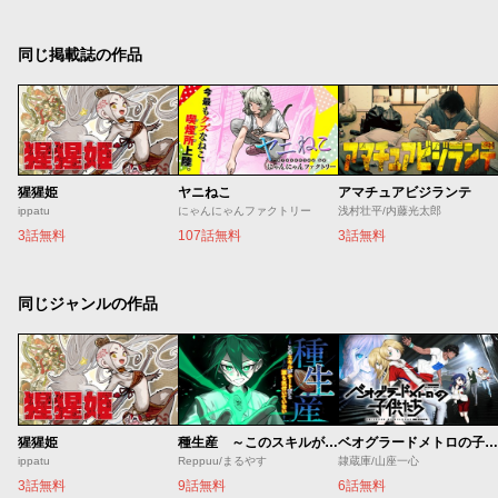
同じ掲載誌の作品
猩猩姫
ヤニねこ
アマチュアビジランテ
ippatu
にゃんにゃんファクトリー
浅村壮平/内藤光太郎
3話無料
107話無料
3話無料
同じジャンルの作品
猩猩姫
種生産 ～このスキルがチートだとまだ誰も気付いていない～
ベオグラードメトロの子供たち
ippatu
Reppuu/まるやす
隷蔵庫/山座一心
3話無料
9話無料
6話無料