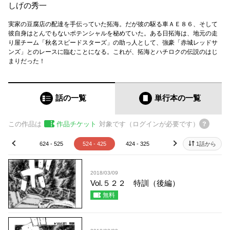
しげの秀一
実家の豆腐店の配達を手伝っていた拓海。だが彼の駆る車ＡＥ８６、そして
彼自身はとんでもないポテンシャルを秘めていた。ある日拓海は、地元の走
り屋チーム「秋名スピードスターズ」の助っ人として、強豪「赤城レッドサ
ンズ」とのレースに臨むことになる。これが、拓海とハチロクの伝説のはじ
まりだった！
話の一覧
単行本
の一覧
この作品は
作品チケット
対象です（ログインが必要です）
24 - 625
624 - 525
524 - 425
424 - 325
324 - 225
1話から
224 - 
prev
next
2018/03/09
Vol.５２２ 特訓（後編）
無料