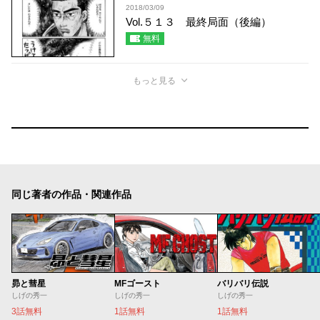
2018/03/09
Vol.５１３ 最終局面（後編）
無料
もっと見る
同じ著者の作品・関連作品
昴と彗星
MFゴースト
バリバリ伝説
しげの秀一
しげの秀一
しげの秀一
3話無料
1話無料
1話無料