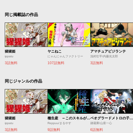
同じ掲載誌の作品
猩猩姫
ヤニねこ
アマチュアビジランテ
ippatu
にゃんにゃんファクトリー
浅村壮平/内藤光太郎
3話無料
107話無料
3話無料
同じジャンルの作品
猩猩姫
種生産 ～このスキルがチートだとまだ誰も気付いていない～
ベオグラードメトロの子供たち
ippatu
Reppuu/まるやす
隷蔵庫/山座一心
3話無料
9話無料
6話無料