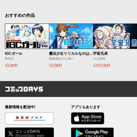
おすすめの作品
IGCガール
魔法少女リリカルなのは EXCEEDS
宇宙兄弟
東和広
都築真紀/川上修一
小山宙哉
4話無料
5話無料
120話無料
コミックDAYS
最新情報を配信中!
アプリもあります
編集部ブログ
コミックDAYS
@comicdays_team