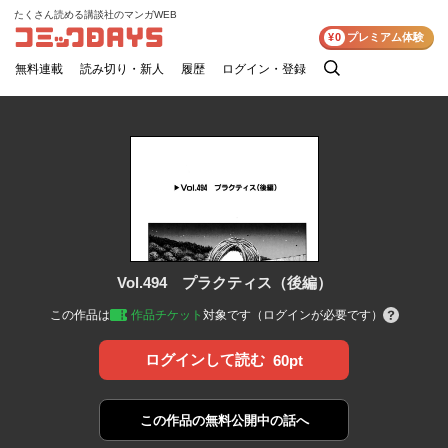
たくさん読める講談社のマンガWEB
コミックDAYS
¥0
プレミアム体験
無料連載
読み切り・新人
履歴
ログイン・登録
検
索
Vol.494 プラクティス（後編）
この作品は
作品チケット
対象です（ログインが必要です）
ログインして読む
60pt
この作品の
無料公開中の話へ