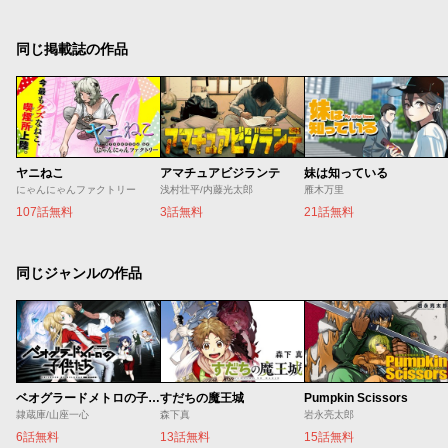
同じ掲載誌の作品
ヤニねこ
アマチュアビジランテ
妹は知っている
にゃんにゃんファクトリー
浅村壮平/内藤光太郎
雁木万里
107話無料
3話無料
21話無料
同じジャンルの作品
ベオグラードメトロの子供たち
すだちの魔王城
Pumpkin Scissors
隷蔵庫/山座一心
森下真
岩永亮太郎
6話無料
13話無料
15話無料