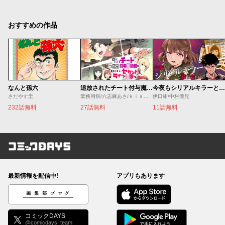
おすすめの作品
なんと孫六
追放されたチート付与魔術師は気ままなセカンドライフを謳歌する。 ～俺は武器だけじゃなく、あらゆるものに『強化ポイント』を付与できるし、俺の意思でいつでも効果を解除できるけど、残った人たち大丈夫？～
今夜もシリアルキラーと待ち合わせ
さだやす圭
業務用餅/六志麻あさ/ｋｉｓｕｉ
伊口紺/中村優児
232話無料
27話無料
11話無料
コミックDAYS
最新情報を配信中!
アプリもあります
編集部ブログ
コミックDAYS
@comicdays_team