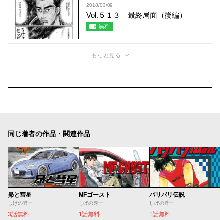
2018/03/09
Vol.５１３ 最終局面（後編）
無料
もっと見る
同じ著者の作品・関連作品
昴と彗星
MFゴースト
バリバリ伝説
しげの秀一
しげの秀一
しげの秀一
3話無料
1話無料
1話無料