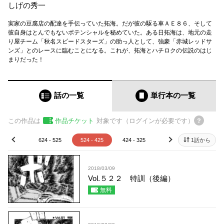
しげの秀一
実家の豆腐店の配達を手伝っていた拓海。だが彼の駆る車ＡＥ８６、そして
彼自身はとんでもないポテンシャルを秘めていた。ある日拓海は、地元の走
り屋チーム「秋名スピードスターズ」の助っ人として、強豪「赤城レッドサ
ンズ」とのレースに臨むことになる。これが、拓海とハチロクの伝説のはじ
まりだった！
話の一覧
単行本
の一覧
この作品は
作品チケット
対象です（ログインが必要です）
24 - 625
624 - 525
524 - 425
424 - 325
324 - 225
1話から
224 - 
prev
next
2018/03/09
Vol.５２２ 特訓（後編）
無料