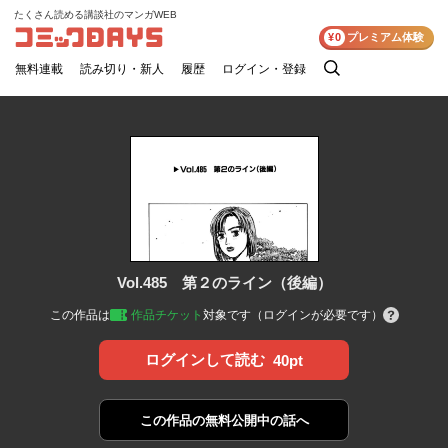
たくさん読める講談社のマンガWEB
コミックDAYS
¥0
プレミアム体験
無料連載
読み切り・新人
履歴
ログイン・登録
検
索
Vol.485 第２のライン（後編）
この作品は
作品チケット
対象です（ログインが必要です）
ログインして読む
40pt
この作品の
無料公開中の話へ