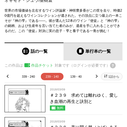
オキモト・シュウ
/
亜樹直
世界の市場価値を左右するワイン評論家・神咲豊多香がこの世を去り、時価2
0億円を超えるワインコレクションが遺された。その頂点に立つ最上の一本こ
そが『神の雫』である――。彼が選んだ12本のワイン『使徒』と『神の雫』
の銘柄、および生産年を言い当てた者のみが、遺産を手に入れることができ
るのだ。この『使徒』対決に実の息子・雫と養子である一青が挑む！
話の一覧
単行本
の一覧
この作品は
作品チケット
対象です（ログインが必要です）
39 - 340
339 - 240
239 - 140
139 - 40
39 - 1
1話から
prev
next
2018/03/09
＃２３９ 求めては離れゆく、愛し
き血潮の再生と訣別と
無料
2018/03/09