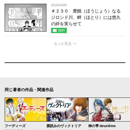
2018/03/09
＃２３０ 豊饒（ほうじょう）なる
ジロンド川、畔（ほとり）には悠久
の絆を実らせて
無料
もっと見る
同じ著者の作品・関連作品
フーディーズ
票読みのヴィクトリア
神の雫 deuxième