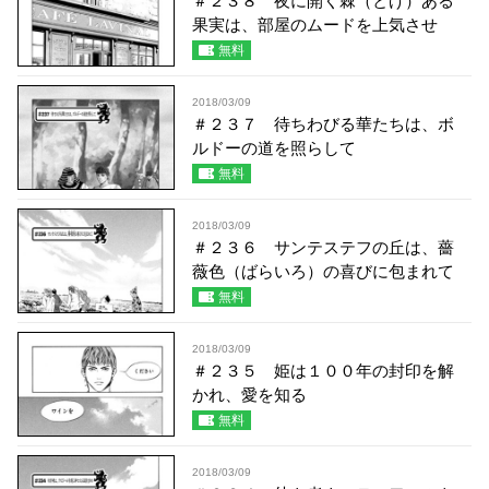
＃２３８ 夜に開く棘（とげ）ある
果実は、部屋のムードを上気させ
無料
2018/03/09
＃２３７ 待ちわびる華たちは、ボ
ルドーの道を照らして
無料
2018/03/09
＃２３６ サンテステフの丘は、薔
薇色（ばらいろ）の喜びに包まれて
無料
2018/03/09
＃２３５ 姫は１００年の封印を解
かれ、愛を知る
無料
2018/03/09