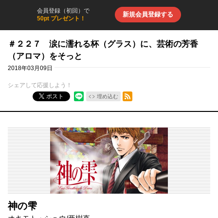
会員登録（初回）で
新規会員登録する
50pt プレゼント！
＃２２７ 涙に濡れる杯（グラス）に、芸術の芳香
（アロマ）をそっと
2018年03月09日
シェアして応援しよう！
RSSフィード
ポスト
埋め込む
神の雫