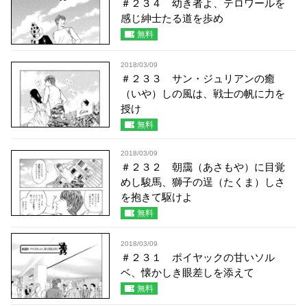
＃２３４ 幼き者よ、テロワールを
感じ紳士たる道を歩め
無料
2018/03/09
＃２３３ サン・ジュリアンの癒
（いや）しの風は、戦士の帆に力を
授け
無料
2018/03/09
＃２３２ 朝靄（あさもや）に目覚
めし駿馬、獅子の逞（たくま）しさ
を抱きて駆けよ
無料
2018/03/09
＃２３１ ポイヤックの甘いソル
ベ、懐かしき眼差しを添えて
無料