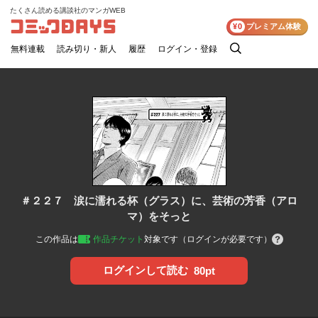
たくさん読める講談社のマンガWEB
コミックDAYS
¥0
プレミアム体験
無料連載
読み切り・新人
履歴
ログイン・登録
検
索
＃２２７ 涙に濡れる杯（グラス）に、芸術の芳香（アロ
マ）をそっと
この作品は
作品チケット
対象です（ログインが必要です）
ログインして読む
80pt