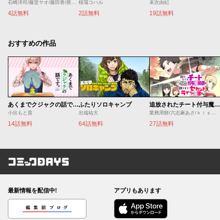
石崎洋司/藤堂ヤオ/藤田香/亜沙美
桜場コハル
末次由紀
4話無料
2話無料
19話無料
おすすめの作品
あくまでクジャクの話です。
ふたりソロキャンプ
追放されたチート付与魔術師は気ままなセカンドライフを謳歌する。 ～俺は武器だけじゃなく、あらゆるものに『強化ポイント』を付与できるし、俺の意思でいつでも効果を解除できるけど、残った人たち大丈夫？～
小出もと貴
出端祐大
業務用餅/六志麻あさ/ｋｉｓｕｉ
14話無料
64話無料
27話無料
コミックDAYS
最新情報を配信中!
アプリもあります
編集部ブログ