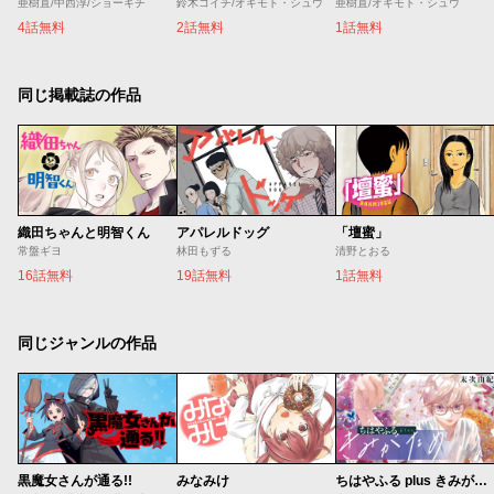
亜樹直/中西淳/ショーキチ
鈴木コイチ/オキモト・シュウ
亜樹直/オキモト・シュウ
4話無料
2話無料
1話無料
同じ掲載誌の作品
織田ちゃんと明智くん
アパレルドッグ
「壇蜜」
常盤ギヨ
林田もずる
清野とおる
16話無料
19話無料
1話無料
同じジャンルの作品
黒魔女さんが通る!!
みなみけ
ちはやふる plus きみがため