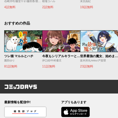
石崎洋司/藤堂ヤオ/藤田香/亜沙美
桜場コハル
末次由紀
4話無料
2話無料
19話無料
おすすめの作品
ツレ猫 マルルとハチ
今夜もシリアルキラーと待ち合わせ
世界最強の魔女、始めました ～私だけ『攻略サイト』を見れる世界で自由に生きます～
園田ゆり
伊口紺/中村優児
坂木持丸/riritto/戸賀環
81話無料
11話無料
23話無料
コミックDAYS
最新情報を配信中!
アプリもあります
編集部ブログ