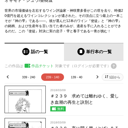
オキモト・シュウ
/
亜樹直
世界の市場価値を左右するワイン評論家・神咲豊多香がこの世を去り、時価2
0億円を超えるワインコレクションが遺された。その頂点に立つ最上の一本こ
そが『神の雫』である――。彼が選んだ12本のワイン『使徒』と『神の雫』
の銘柄、および生産年を言い当てた者のみが、遺産を手に入れることができ
るのだ。この『使徒』対決に実の息子・雫と養子である一青が挑む！
話の一覧
単行本
の一覧
この作品は
作品チケット
対象です（ログインが必要です）
39 - 340
339 - 240
239 - 140
139 - 40
39 - 1
1話から
prev
next
2018/03/09
＃２３９ 求めては離れゆく、愛し
き血潮の再生と訣別と
無料
2018/03/09