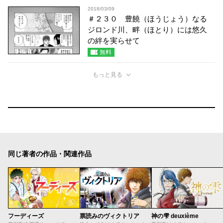
2018/03/09
＃２３０ 豊饒（ほうじょう）なる
ジロンド川、畔（ほとり）には悠久
の絆を実らせて
無料
もっと見る
同じ著者の作品・関連作品
フーディーズ
票読みのヴィクトリア
神の雫 deuxième