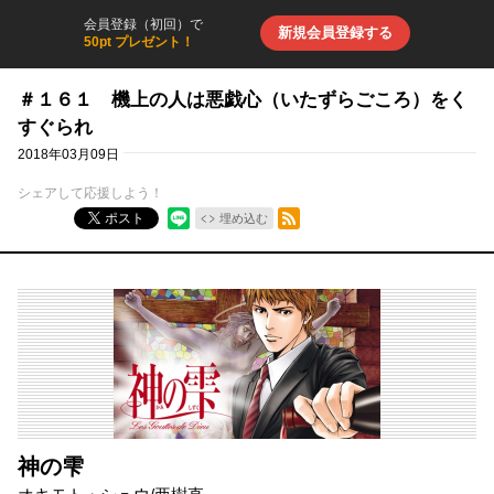
会員登録（初回）で
新規会員登録する
50pt プレゼント！
＃１６１ 機上の人は悪戯心（いたずらごころ）をく
すぐられ
2018年03月09日
シェアして応援しよう！
RSSフィード
ポスト
埋め込む
神の雫