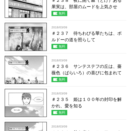
＃２３８ 夜に開く棘（とげ）ある
果実は、部屋のムードを上気させ
無料
2018/03/09
＃２３７ 待ちわびる華たちは、ボ
ルドーの道を照らして
無料
2018/03/09
＃２３６ サンテステフの丘は、薔
薇色（ばらいろ）の喜びに包まれて
無料
2018/03/09
＃２３５ 姫は１００年の封印を解
かれ、愛を知る
無料
2018/03/09