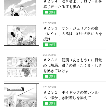
＃２３４ 幼き者よ、テロワールを
感じ紳士たる道を歩め
無料
2018/03/09
＃２３３ サン・ジュリアンの癒
（いや）しの風は、戦士の帆に力を
授け
無料
2018/03/09
＃２３２ 朝靄（あさもや）に目覚
めし駿馬、獅子の逞（たくま）しさ
を抱きて駆けよ
無料
2018/03/09
＃２３１ ポイヤックの甘いソル
ベ、懐かしき眼差しを添えて
無料