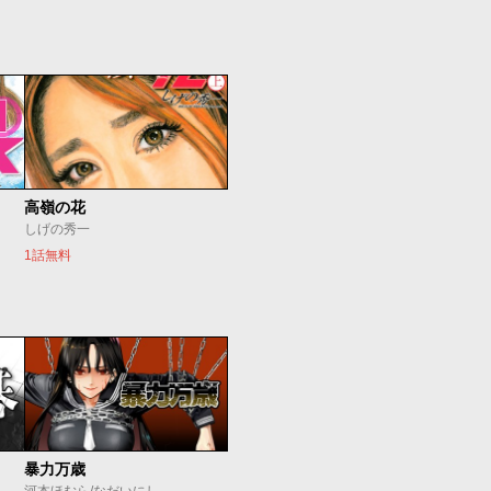
高嶺の花
しげの秀一
1話無料
暴力万歳