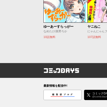
ゆーあーすらっがー
ヤニねこ
なめたけ/真野ろか
にゃんにゃん
10話無料
107話無料
コミックDAYS
最新情報を配信中!
編集部ブログ
コミックDA
@comicday