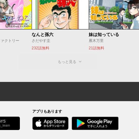
なんと孫六
妹は知っている
ファクトリー
さだやす圭
雁木万里
232話無料
21話無料
もっと見る
アプリもあります
YS
s_team