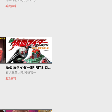
河本ほむら/なだいにし
4話無料
新仮面ライダーSPIRITS ロンリー仮面ライダー編
石ノ森章太郎/村枝賢一
2話無料