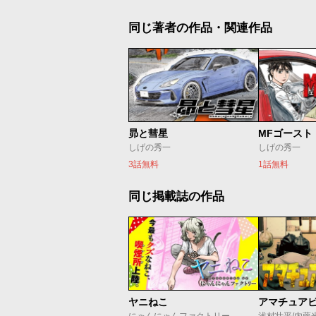
同じ著者の作品・関連作品
昴と彗星
MFゴースト
しげの秀一
しげの秀一
3話無料
1話無料
同じ掲載誌の作品
ヤニねこ
アマチュア