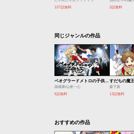
にゃんにゃんファクトリー
浅村壮平/内藤
107話無料
3話無料
同じジャンルの作品
ベオグラードメトロの子供たち
すだちの魔
隷蔵庫/山座一心
森下真
6話無料
13話無料
おすすめの作品