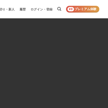
プレミアム体験
切り・新人
履歴
ログイン・登録
検
¥0
索