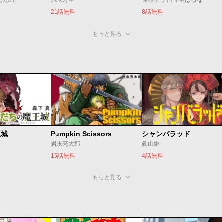
光太郎
雁木万里
蓮尾トウト/仲里はるな
21話無料
8話無料
もっと見る
王城
Pumpkin Scissors
シャンバラッド
岩永亮太郎
眞山継
15話無料
4話無料
もっと見る