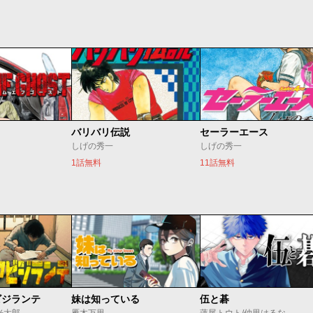
バリバリ伝説
セーラーエース
しげの秀一
しげの秀一
1話無料
11話無料
ビジランテ
妹は知っている
伍と碁