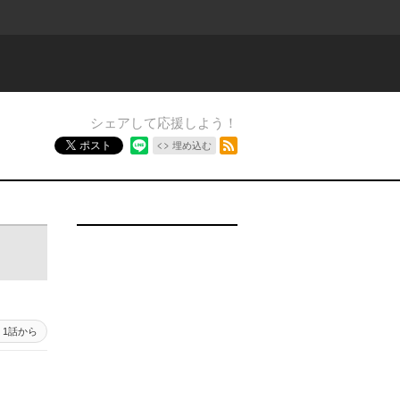
シェアして応援しよう！
RSSフィード
ポスト
埋め込む
24 - 1
1話から