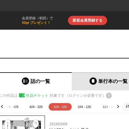
会員登録（初回）で
新規会員登録する
50pt プレゼント！
話の一覧
単行本
の一覧
この作品は
作品チケット
対象です（ログインが必要です）
524 - 425
424 - 325
324 - 225
224 - 125
124 - 25
prev
next
2018/03/09