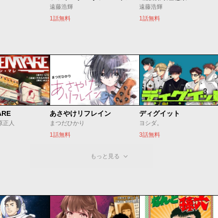
遠藤浩輝
遠藤浩輝
1話無料
1話無料
ARE
あさやけリフレイン
ディグイット
/原正人
まつだひかり
ヨシダ。
1話無料
3話無料
もっと見る