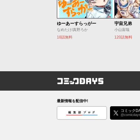
ゆーあーすらっがー
宇宙兄弟
なめたけ/真野ろか
小山宙哉
10話無料
120話無料
コミックDAYS
最新情報を配信中!
編集部ブログ
コミックDA
@comicday