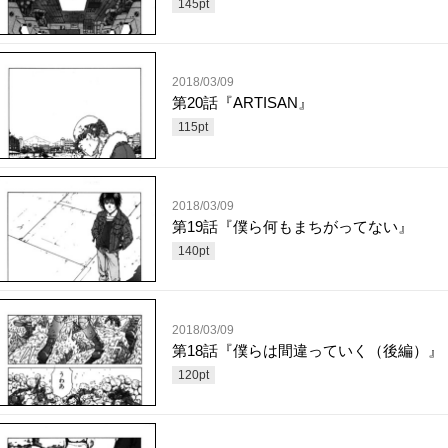
145
pt
2018/03/09
第20話『ARTISAN』
115
pt
2018/03/09
第19話『僕ら何もまちがってない』
140
pt
2018/03/09
第18話『僕らは間違っていく（後編）』
120
pt