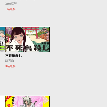
遠藤浩輝
1話無料
不死鳥殺し
須賀晶
3話無料