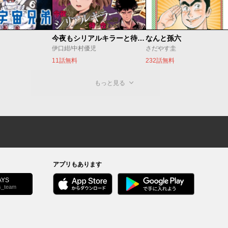
今夜もシリアルキラーと待ち合わせ
なんと孫六
伊口紺/中村優児
さだやす圭
11話無料
232話無料
もっと見る
アプリもあります
YS
s_team