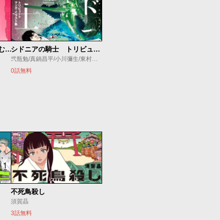
「シドニアの騎士 あいつむぐほし」 描きおろし設定資料集
シドニアの騎士 トリビュートマンガ・イラスト集
弐瓶勉/真鍋昌平/小川彌生/東村アキコ/五十嵐大介/すぎむらしんいち/タツヲ/石口十/蟹江鉄史/やしろ学
0話無料
不死鳥殺し
須賀晶
3話無料