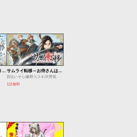
ただ静かに消え去るつもりでした
サムライ転移～お侍さんは異世界でもあんまり変わらない～
四辻いそら/麻野ススキ/天野英
1話無料