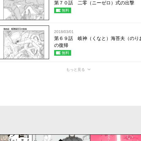
第７０話 二零（ニーゼロ）式の出撃
無料
2018/03/01
第６９話 岐神（くなと）海苔夫（のり
の復帰
無料
もっと見る