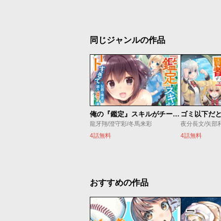
同じジャンルの作品
俺の『鑑定』スキルがチートすぎて
龍牙翔/澄守彩/冬馬来彩
夜分長文/矢部
4話無料
4話無料
おすすめの作品