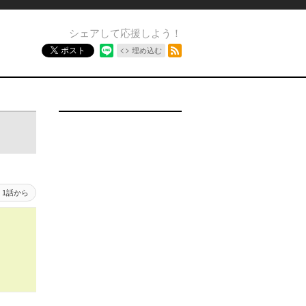
シェアして応援しよう！
RSSフィード
ポスト
埋め込む
1話から