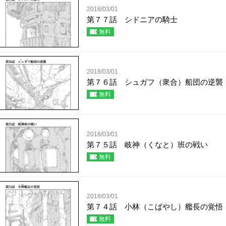
2018/03/01
第７７話 シドニアの騎士
無料
2018/03/01
第７６話 シュガフ（衆合）船団の逆襲
無料
2018/03/01
第７５話 岐神（くなと）班の戦い
無料
2018/03/01
第７４話 小林（こばやし）艦長の覚悟
無料