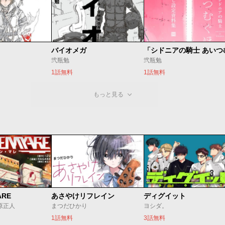
バイオメガ
弐瓶勉
弐瓶勉
1話無料
1話無料
もっと見る
ARE
あさやけリフレイン
ディグイット
/原正人
まつだひかり
ヨシダ。
1話無料
3話無料