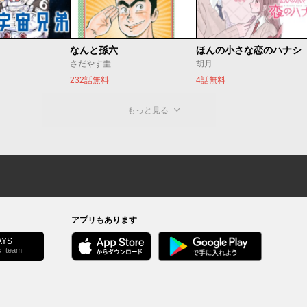
なんと孫六
ほんの小さな恋のハナシ
さだやす圭
胡月
232話無料
4話無料
もっと見る
アプリもあります
YS
s_team