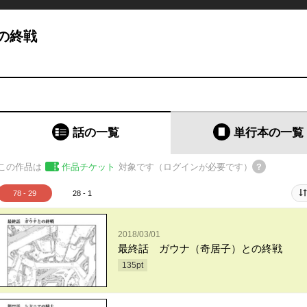
の終戦
話の一覧
単行本
の一覧
この作品は
作品チケット
対象です（ログインが必要です）
78 - 29
28 - 1
2018/03/01
最終話 ガウナ（奇居子）との終戦
135
pt