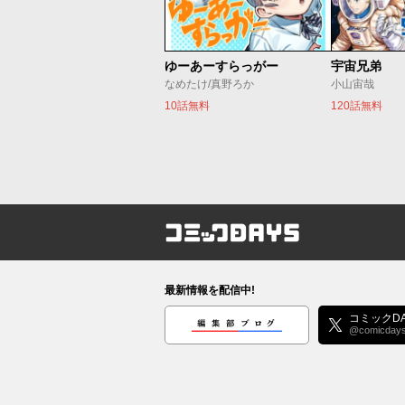
ゆーあーすらっがー
宇宙兄弟
なめたけ/真野ろか
小山宙哉
10話無料
120話無料
コミックDAYS
最新情報を配信中!
編集部ブログ
コミックDA
@comicday