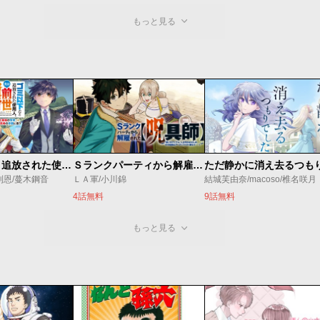
もっと見る
ゴミ以下だと追放された使用人、実は前世賢者です ～史上最強の賢者、世界最高峰の学園に通う～
Ｓランクパーティから解雇された【呪具師】～『呪いのアイテム』しか作れませんが、その性能はアーティファクト級なり……！～
利恩/蔓木鋼音
ＬＡ軍/小川錦
結城芙由奈/macoso/椎名咲月
4話無料
9話無料
もっと見る