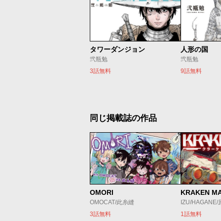
タワーダンジョン
人形の国
弐瓶勉
弐瓶勉
3話無料
9話無料
同じ掲載誌の作品
OMORI
KRAKEN M
OMOCAT/此糸縫
IZU/HAGANE
3話無料
1話無料