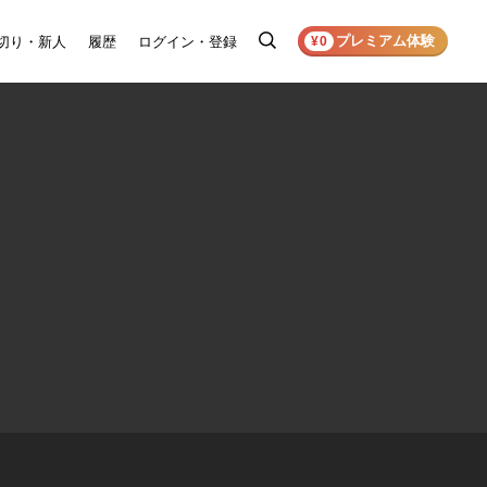
プレミアム体験
切り・新人
履歴
ログイン・登録
検
¥0
索