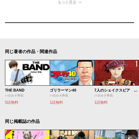
もっと見る
同じ著者の作品・関連作品
THE BAND
ゴリラーマン40
7人のシェイクスピア NON SANZ DROICT
ハロルド作石
ハロルド作石
ハロルド作石
5話無料
1話無料
1話無料
同じ掲載誌の作品