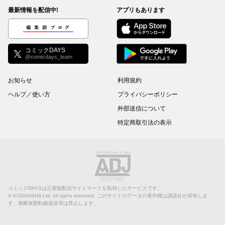
最新情報を配信中!
アプリもあります
編集部ブログ
コミックDAYS
@comicdays_team
お知らせ
利用規約
ヘルプ／使い方
プライバシーポリシー
外部送信について
特定商取引法の表示
コミックDAYSは正規版配信サイトマークを取得したサービスです。
©
KODANSHA Ltd.
All rights reserved. このサイトのデータの著作権は講談社が保有しま
す。無断複製転載放送等は禁止します。