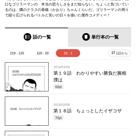
口なゴリラーマンの、本当の恐ろしさをまだ知らない。ちょっと気づいてい
るのは、隣のクラスの香織（かおり）ちゃんくらいだ。ゴリラーマンの周り
で繰り広げられるバトルと笑いの日々を描いた傑作コメディー！
話の一覧
単行本
の一覧
219 - 120
119 - 20
19 - 1
1話から
2018/03/09
第１９話 わかりやすい勝負だ腕相
撲は
60
pt
2018/03/09
第１８話 ちょっとしたイザコザ
70
pt