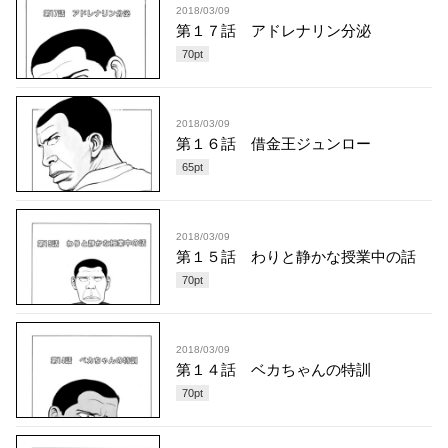
2018/03/09
第１７話 アドレナリン分泌
70
pt
2018/03/09
第１６話 借金王ジュンロー
65
pt
2018/03/09
第１５話 わりと静かな授業中の話
70
pt
2018/03/09
第１４話 ベカちゃんの特訓
70
pt