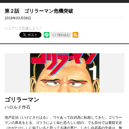
第２話 ゴリラーマン危機突破
2018年03月09日
シェアして応援しよう！
RSSフィード
ポスト
埋め込む
ゴリラーマン
ハロルド作石
池戸定治（いけどさだはる）、ワケあって白武高に転校してきた。ゴリラー
マンの異名をとる、ゴリラによく似た恐ろしい顔の、でも自分では鹿賀丈史
（かがたけし）に似ていると思ってる謎の男だ。しかし白武高の生徒は、無