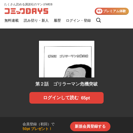
たくさん読める講談社のマンガWEB
コミックDAYS
¥0
プレミアム体験
無料連載
読み切り・新人
履歴
ログイン・登録
検
索
第２話 ゴリラーマン危機突破
ログインして読む
65pt
会員登録（初回）で
新規会員登録する
50pt プレゼント！