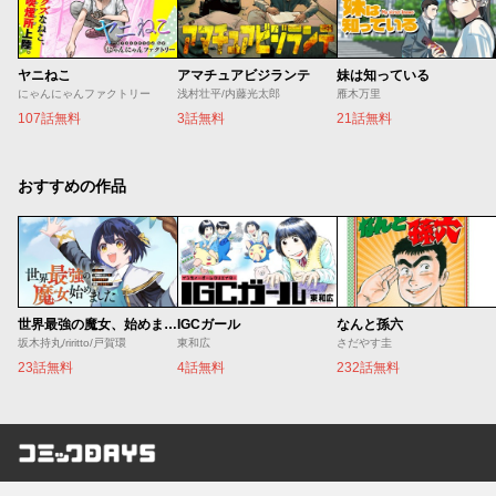
ヤニねこ
アマチュアビジランテ
妹は知っている
にゃんにゃんファクトリー
浅村壮平/内藤光太郎
雁木万里
107話無料
3話無料
21話無料
おすすめの作品
世界最強の魔女、始めました ～私だけ『攻略サイト』を見れる世界で自由に生きます～
IGCガール
なんと孫六
坂木持丸/riritto/戸賀環
東和広
さだやす圭
23話無料
4話無料
232話無料
コミックDAYS