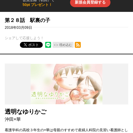
新規会員登録する
50pt プレゼント！
第２８話 駅裏の子
2018年03月09日
シェアして応援しよう！
RSSフィード
ポスト
埋め込む
透明なゆりかご
沖田×華
看護学科の高校３年生の×華は母親のすすめで産婦人科院の見習い看護師とし