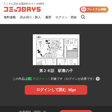
たくさん読める講談社のマンガWEB
コミックDAYS
¥0
プレミアム体験
無料連載
読み切り・新人
履歴
ログイン・登録
検
索
第２８話 駅裏の子
この作品は
作品チケット
対象です（ログインが必要です）
ログインして読む
95pt
会員登録（初回）で