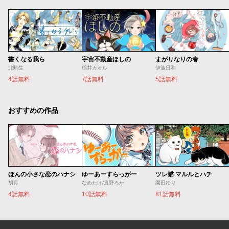
書くなる我ら
宇宙不動産ほしの
まがりなりの春
北駒生
稲井カオル
伊波日和
4話無料
7話無料
5話無料
おすすめの作品
ほんの小さな恋のハナシ
ゆーあーすらっがー
ツレ猫 マルルとハチ
胡月
なめたけ/真野ろか
園田ゆり
4話無料
10話無料
81話無料