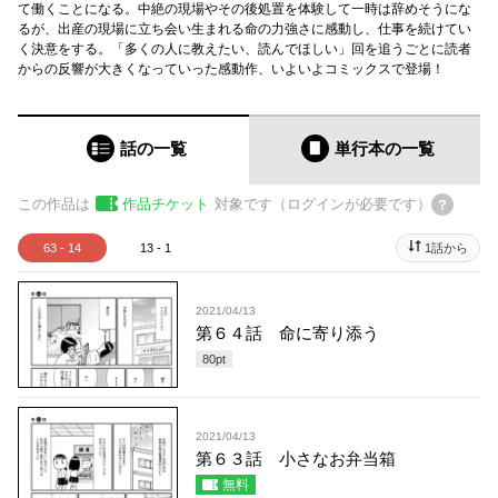
て働くことになる。中絶の現場やその後処置を体験して一時は辞めそうにな
るが、出産の現場に立ち会い生まれる命の力強さに感動し、仕事を続けてい
く決意をする。「多くの人に教えたい、読んでほしい」回を追うごとに読者
からの反響が大きくなっていった感動作、いよいよコミックスで登場！
話の一覧
単行本
の一覧
この作品は
作品チケット
対象です（ログインが必要です）
63 - 14
13 - 1
1話から
2021/04/13
第６４話 命に寄り添う
80
pt
2021/04/13
第６３話 小さなお弁当箱
無料