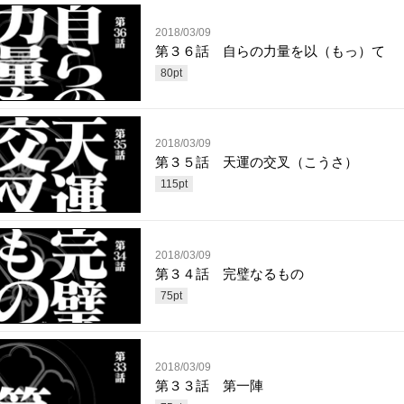
2018/03/09
第３６話 自らの力量を以（もっ）て
80
pt
2018/03/09
第３５話 天運の交叉（こうさ）
115
pt
2018/03/09
第３４話 完璧なるもの
75
pt
2018/03/09
第３３話 第一陣