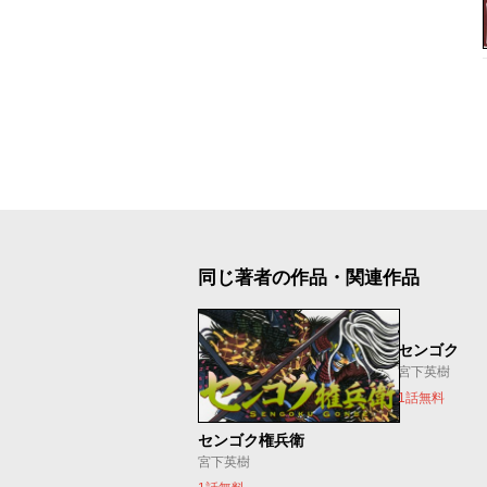
同じ著者の作品・関連作品
センゴク
宮下英樹
1話無料
センゴク権兵衛
宮下英樹