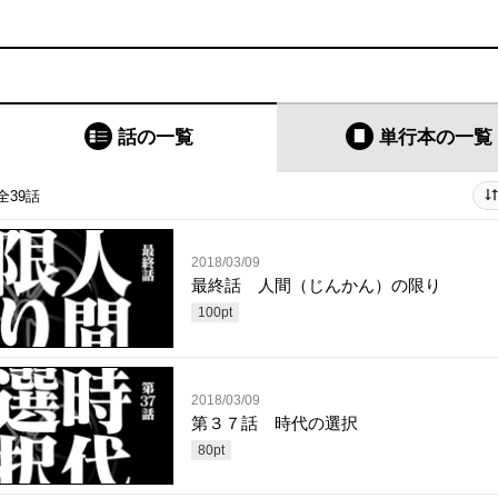
話の一覧
単行本
の一覧
全39話
2018/03/09
最終話 人間（じんかん）の限り
100
pt
2018/03/09
第３７話 時代の選択
80
pt