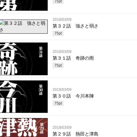
75
pt
2018/03/09
第３２話 強さと弱さ
75
pt
2018/03/09
第３１話 奇跡の雨
75
pt
2018/03/09
第３０話 今川本陣
75
pt
2018/03/09
第２９話 熱田と津島