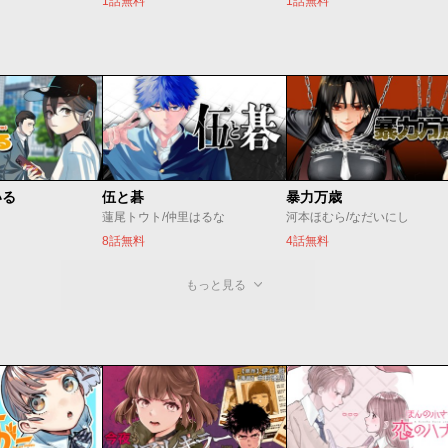
1話無料
1話無料
いる
伍と碁
暴力万歳
蓮尾トウト/仲里はるな
河本ほむら/なだいにし
8話無料
4話無料
もっと見る