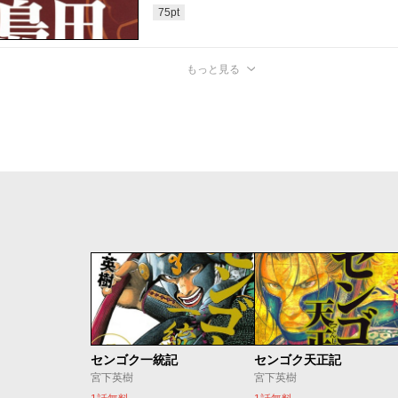
75
pt
もっと見る
センゴク一統記
センゴク天正記
宮下英樹
宮下英樹