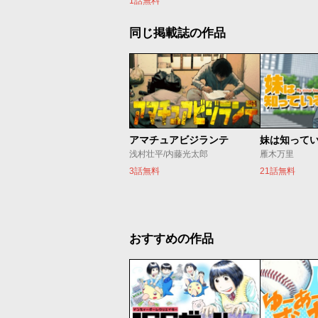
1話無料
同じ掲載誌の作品
アマチュアビジランテ
妹は知って
浅村壮平/内藤光太郎
雁木万里
3話無料
21話無料
おすすめの作品