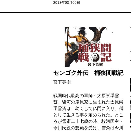
2018年03月09日
センゴク外伝 桶狭間戦記
宮下英樹
戦国時代最高の軍師・太原崇孚雪
斎。駿河の庵原家に生まれた太原崇
孚雪斎は、幼くして仏門に入り、僧
として生きる事を定められた。とこ
ろが雪斎二十七歳の時、駿河国主・
今川氏親の懇願を受け、雪斎は今川