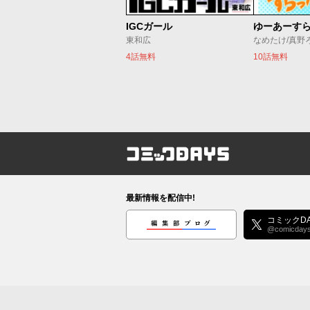
IGCガール
ゆーあーす
東和広
なめたけ/真野
4話無料
10話無料
コミックDAYS
最新情報を配信中!
編集部ブログ
コミックDA
@comicday