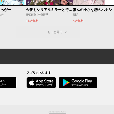
らっがー
今夜もシリアルキラーと待ち合わせ
ほんの小さな恋のハナシ
ろか
伊口紺/中村優児
胡月
11話無料
4話無料
もっと見る
アプリもあります
YS
s_team