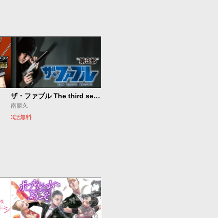
ザ・ファブル The third secret
南勝久
3話無料