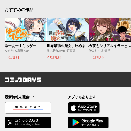
おすすめの作品
ゆーあーすらっがー
世界最強の魔女、始めました ～私だけ『攻略サイト』を見れる世界で自由に生きます～
今夜もシリアルキラーと待ち合わせ
なめたけ/真野ろか
坂木持丸/riritto/戸賀環
伊口紺/中村優児
10話無料
23話無料
11話無料
コミックDAYS
最新情報を配信中!
アプリもあります
編集部ブログ
コミックDAYS
@comicdays_team