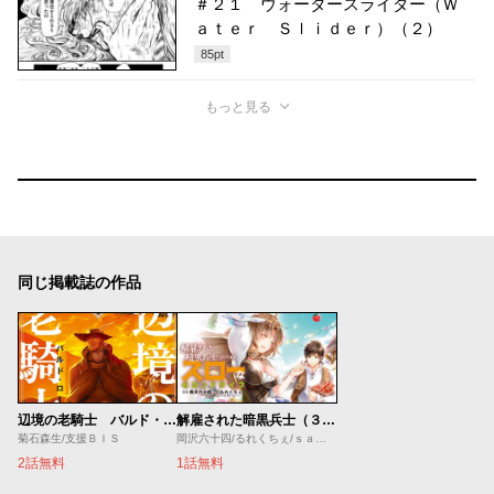
＃２１ ウォータースライダー（Ｗ
ａｔｅｒ Ｓｌｉｄｅｒ）（２）
85
pt
もっと見る
同じ掲載誌の作品
辺境の老騎士 バルド・ローエン
解雇された暗黒兵士（３０代）のスローなセカンドライフ
菊石森生/支援ＢＩＳ
岡沢六十四/るれくちぇ/ｓａｇｅ・ジョー
2話無料
1話無料