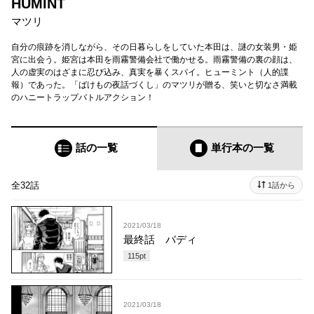
HUMINT
マツリ
自分の痕跡を消しながら、その日暮らしをしていた本田は、謎の女装男・姫
宮に出会う。姫宮は本田を雨霧警備会社で働かせる。雨霧警備の裏の顔は、
人の虚実のはざまに忍び込み、真実を暴くスパイ。ヒューミント（人的諜
報）であった。「ばけもの夜話づくし」のマツリが贈る、笑いと切なさ満載
のハニートラップバトルアクション！
話の一覧
単行本
の一覧
全32話
1話から
2021/03/18
最終話 バディ
115
pt
2021/03/18