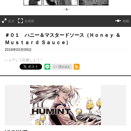
拡大
全画面
移動
＃０１ ハニー＆マスタードソース（Ｈｏｎｅｙ ＆
Ｍｕｓｔａｒｄ Ｓａｕｃｅ）
2018年03月09日
シェアして応援しよう！
RSSフィード
ポスト
埋め込む