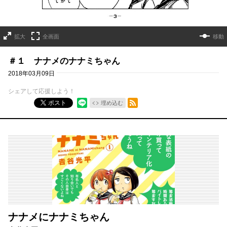
拡大
全画面
移動
＃１ ナナメのナナミちゃん
2018年03月09日
シェアして応援しよう！
RSSフィード
ポスト
埋め込む
ナナメにナナミちゃん