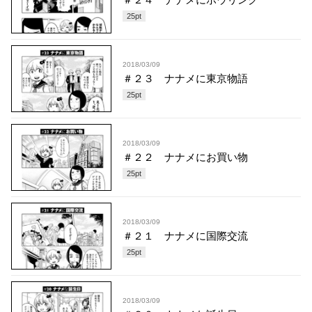
25
pt
2018/03/09
＃２３ ナナメに東京物語
25
pt
2018/03/09
＃２２ ナナメにお買い物
25
pt
2018/03/09
＃２１ ナナメに国際交流
25
pt
2018/03/09