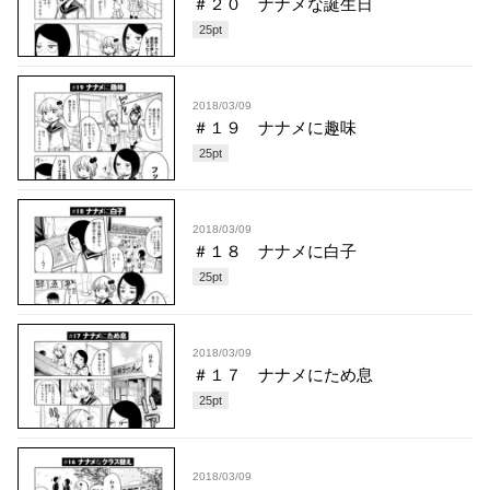
＃２０ ナナメな誕生日
25
pt
2018/03/09
＃１９ ナナメに趣味
25
pt
2018/03/09
＃１８ ナナメに白子
25
pt
2018/03/09
＃１７ ナナメにため息
25
pt
2018/03/09