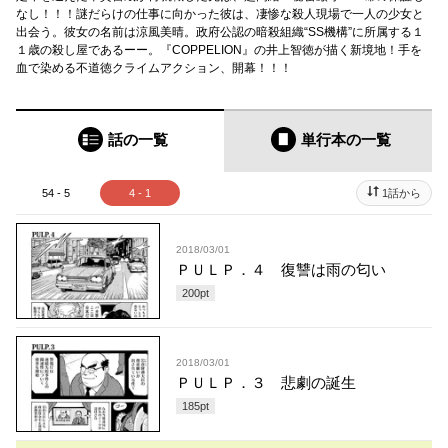
なし！！！謎だらけの仕事に向かった彼は、凄惨な殺人現場で一人の少女と
出会う。彼女の名前は涼風美晴。政府公認の暗殺組織“SS機構”に所属する１
１歳の殺し屋であるーー。『COPPELION』の井上智徳が描く新境地！手を
血で染める不道徳クライムアクション、開幕！！！
話の一覧
単行本
の一覧
54 - 5
4 - 1
1話から
2018/03/01
ＰＵＬＰ．４ 復讐は雨の匂い
200
pt
2018/03/01
ＰＵＬＰ．３ 悲劇の誕生
185
pt