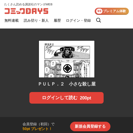
たくさん読める講談社のマンガWEB
コミックDAYS
¥0
プレミアム体験
無料連載
読み切り・新人
履歴
ログイン・登録
検
索
ＰＵＬＰ．２ 小さな殺し屋
ログインして読む
200pt
会員登録（初回）で
新規会員登録する
50pt プレゼント！