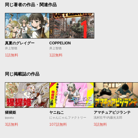
同じ著者の作品・関連作品
真夏のグレイグー
COPPELION
井上智徳
井上智徳
1話無料
1話無料
同じ掲載誌の作品
猩猩姫
ヤニねこ
アマチュアビジランテ
ippatu
にゃんにゃんファクトリー
浅村壮平/内藤光太郎
3話無料
107話無料
3話無料