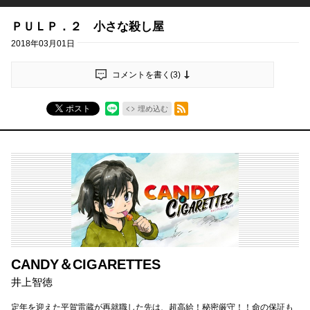
ＰＵＬＰ．２ 小さな殺し屋
2018年03月01日
コメントを書く(
3
)
RSSフィード
ポスト
埋め込む
CANDY＆CIGARETTES
井上智徳
定年を迎えた平賀雷蔵が再就職した先は、超高給！秘密厳守！！命の保証も