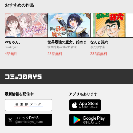
おすすめの作品
Wちゃん。
世界最強の魔女、始めました ～私だけ『攻略サイト』を見れる世界で自由に生きます～
なんと孫六
terakoya3
坂木持丸/riritto/戸賀環
さだやす圭
4話無料
23話無料
232話無料
コミックDAYS
最新情報を配信中!
アプリもあります
編集部ブログ
コミックDAYS
@comicdays_team