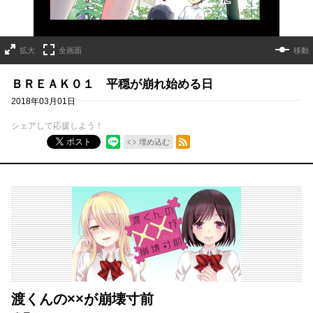
拡大
全画面
移動
ＢＲＥＡＫ０１ 平穏が崩れ始める日
2018年03月01日
シェアして応援しよう！
RSSフィード
ポスト
埋め込む
渡くんの××が崩壊寸前