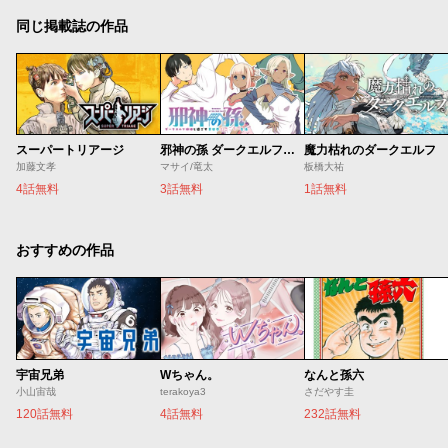
同じ掲載誌の作品
スーパートリアージ
邪神の孫 ダークエルフ姉妹と過ごす異世界引きこもり生活
魔力枯れのダークエルフ
加藤文孝
マサイ/竜太
板橋大祐
4話無料
3話無料
1話無料
おすすめの作品
宇宙兄弟
Wちゃん。
なんと孫六
小山宙哉
terakoya3
さだやす圭
120話無料
4話無料
232話無料