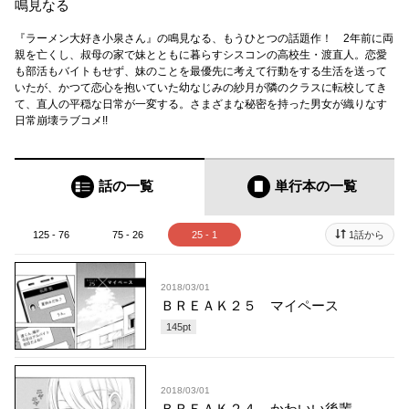
鳴見なる
『ラーメン大好き小泉さん』の鳴見なる、もうひとつの話題作！ 2年前に両
親を亡くし、叔母の家で妹とともに暮らすシスコンの高校生・渡直人。恋愛
も部活もバイトもせず、妹のことを最優先に考えて行動をする生活を送って
いたが、かつて恋心を抱いていた幼なじみの紗月が隣のクラスに転校してき
て、直人の平穏な日常が一変する。さまざまな秘密を持った男女が織りなす
日常崩壊ラブコメ!!
話の一覧
単行本
の一覧
125 - 76
75 - 26
25 - 1
1話から
2018/03/01
ＢＲＥＡＫ２５ マイペース
145
pt
2018/03/01
ＢＲＥＡＫ２４ かわいい後輩