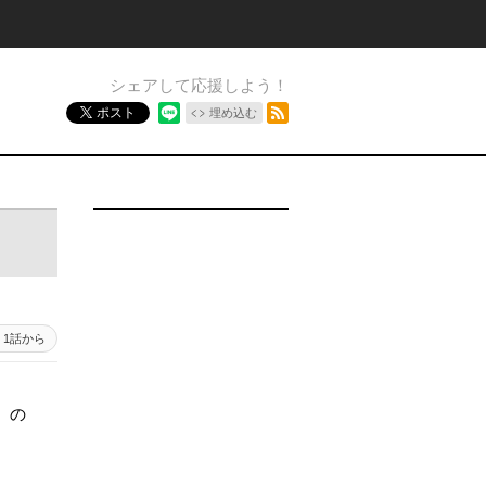
シェアして応援しよう！
RSSフィード
ポスト
埋め込む
1話から
）の