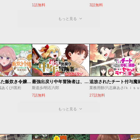
1話無料
3話無料
もっと見る
婚約破棄された飯炊き令嬢の私は冷酷公爵と専属契約しました～ですが胃袋を掴んだ結果、冷たかった公爵様がどんどん優しくなっています～
最強出戻り中年冒険者は、今さら命なんてかけたくない
福あくび/黒裄
斯道歩/明石六郎
業務用餅/六志麻あさ/ｋｉｓ
7話無料
27話無料
もっと見る