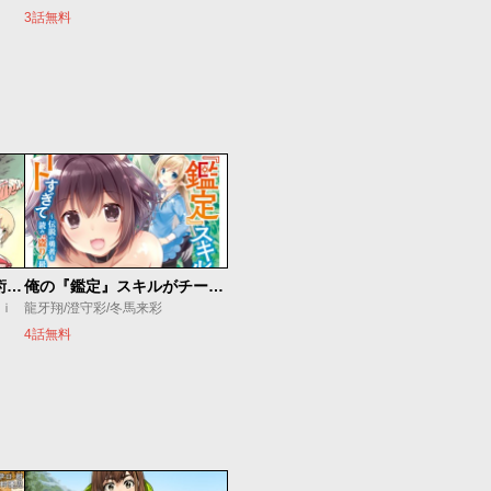
3話無料
追放されたチート付与魔術師は気ままなセカンドライフを謳歌する。 ～俺は武器だけじゃなく、あらゆるものに『強化ポイント』を付与できるし、俺の意思でいつでも効果を解除できるけど、残った人たち大丈夫？～
俺の『鑑定』スキルがチートすぎて
ｕｉ
龍牙翔/澄守彩/冬馬来彩
4話無料