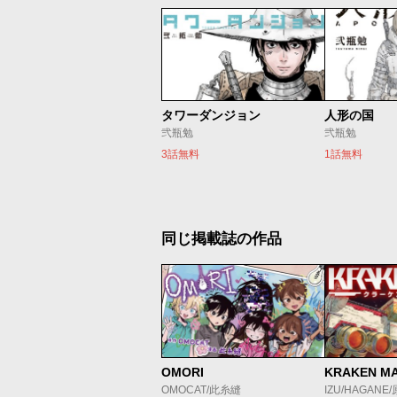
タワーダンジョン
人形の国
弐瓶勉
弐瓶勉
3話無料
1話無料
同じ掲載誌の作品
OMORI
KRAKEN M
OMOCAT/此糸縫
IZU/HAGANE