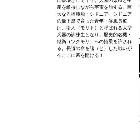
に破壊されて千年。人類の繁殖と生
産を維持しながら宇宙を旅する、巨
大なる播種船・シドニア。シドニア
の最下層で育った青年・谷風長道
は、衛人（モリト）と呼ばれる大型
兵器の訓練生となり、歴史的名機・
継衛（ツグモリ）への搭乗を許され
る。長道の命を賭（と）した戦いが
今ここに幕を開ける！