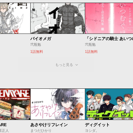
バイオメガ
弐瓶勉
弐瓶勉
1話無料
1話無料
もっと見る
ARE
あさやけリフレイン
ディグイット
/原正人
まつだひかり
ヨシダ。