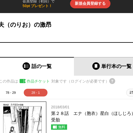
会員登録（初回）で
新規会員登録する
50pt プレゼント！
夫（のりお）の激昂
話の一覧
単行本
の一覧
この作品は
作品チケット
対象です（ログインが必要です）
78 - 29
28 - 1
2018/03/01
第２８話 エナ（胞衣）星白（ほしじろ
受胎
無料