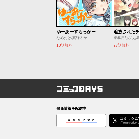
ゆーあーすらっがー
なめたけ/真野ろか
業務用餅/六志
10話無料
27話無料
コミックDAYS
最新情報を配信中!
編集部ブログ
コミックDA
@comicday