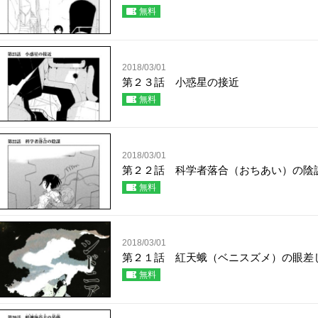
無料
2018/03/01
第２３話 小惑星の接近
無料
2018/03/01
第２２話 科学者落合（おちあい）の陰
無料
2018/03/01
第２１話 紅天蛾（ベニスズメ）の眼
無料