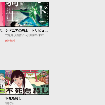
「シドニアの騎士 あいつむぐほし」 描きおろし設定資料集
シドニアの騎士 トリビュートマンガ・イラスト集
弐瓶勉/真鍋昌平/小川彌生/東村アキコ/五十嵐大介/すぎむらしんいち/タツヲ/石口十/蟹江鉄史/やしろ学
0話無料
不死鳥殺し
須賀晶