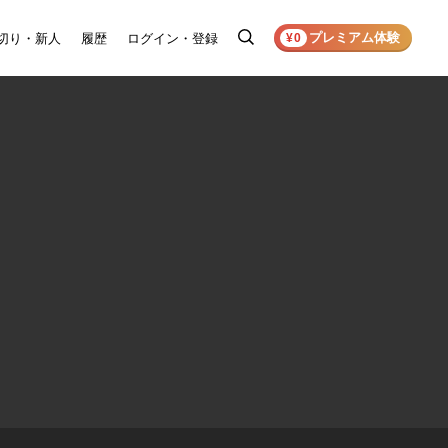
プレミアム体験
切り・新人
履歴
ログイン・登録
検
¥0
索