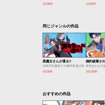
3話無料
1話無料
同じジャンルの作品
黒魔女さんが通る!!
石崎洋司/藤堂ヤオ/藤田香/亜沙美
青空あかな/七
4話無料
28話無料
おすすめの作品