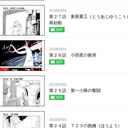
2018/03/01
第２７話 東亜重工（とうあじゆうこう
再始動
無料
2018/03/01
第２６話 小惑星の衝突
無料
2018/03/01
第２５話 第一小隊の奮闘
無料
2018/03/01
第２４話 ７２３の抱擁（ほうよう）