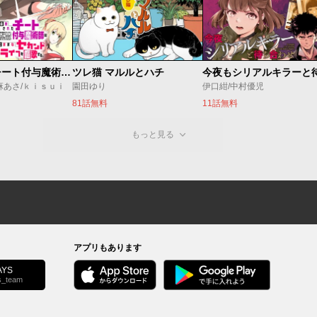
追放されたチート付与魔術師は気ままなセカンドライフを謳歌する。 ～俺は武器だけじゃなく、あらゆるものに『強化ポイント』を付与できるし、俺の意思でいつでも効果を解除できるけど、残った人たち大丈夫？～
ツレ猫 マルルとハチ
麻あさ/ｋｉｓｕｉ
園田ゆり
伊口紺/中村優児
81話無料
11話無料
もっと見る
アプリもあります
YS
s_team