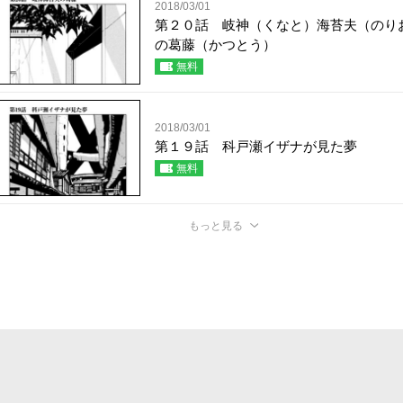
2018/03/01
第２０話 岐神（くなと）海苔夫（のり
の葛藤（かつとう）
無料
2018/03/01
第１９話 科戸瀬イザナが見た夢
無料
もっと見る