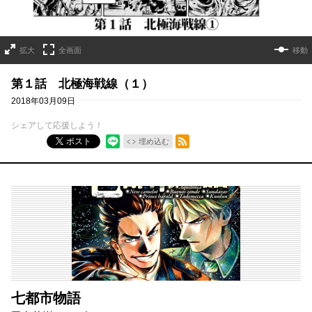
拡大
全画面
移動
第１話 北極海戦線（１）
2018年03月09日
シェアして応援しよう！
RSSフィード
ポスト
埋め込む
七都市物語