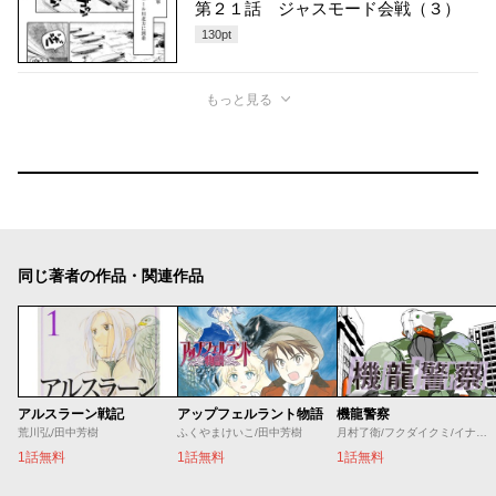
第２１話 ジャスモード会戦（３）
130
pt
もっと見る
同じ著者の作品・関連作品
アルスラーン戦記
アップフェルラント物語
機龍警察
荒川弘/田中芳樹
ふくやまけいこ/田中芳樹
月村了衛/フクダイクミ/イナベカズ
1話無料
1話無料
1話無料