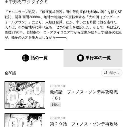
田中芳樹
/
フクダイクミ
『アルスラーン戦記』『銀河英雄伝説』田中芳樹原作!七都市の興亡を描くSF
戦記、開幕!西暦2088年、地球の地軸が90度転倒する「大転倒（ビッグ・フ
ォールダウン）」により、人類は全滅。だが、幸いにも月面に難を逃れた
人々は、その後地球に降り立ち、七つの都市を建設した。そして、時は流れ
西暦2190年。七都市の一つ・アクイロニア市から歴史が動き出す!幾多の戦乱
が、幾多の天才を生み出しながら―――。
話の一覧
単行本
の一覧
全30話
1話から
2019/11/20
最終話 ブエノス・ゾンデ再攻略戦
（８）
140
pt
2019/11/20
第２９話 ブエノス・ゾンデ再攻略