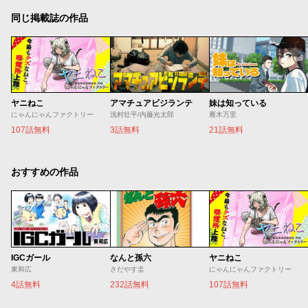
同じ掲載誌の作品
ヤニねこ
アマチュアビジランテ
妹は知っている
にゃんにゃんファクトリー
浅村壮平/内藤光太郎
雁木万里
107話無料
3話無料
21話無料
おすすめの作品
IGCガール
なんと孫六
ヤニねこ
東和広
さだやす圭
にゃんにゃんファクトリー
4話無料
232話無料
107話無料