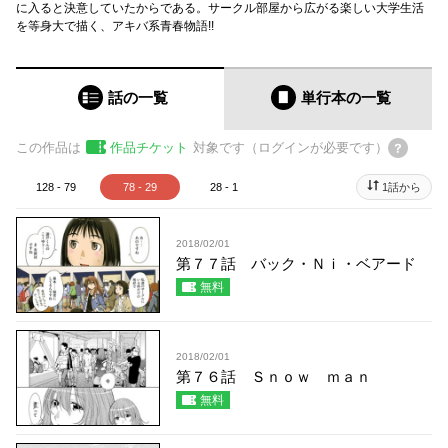
に入ると決意していたからである。サークル部屋から広がる楽しい大学生活
を等身大で描く、アキバ系青春物語!!
話の一覧
単行本
の一覧
この作品は
作品チケット
対象です（ログインが必要です）
128 - 79
78 - 29
28 - 1
1話から
2018/02/01
第７７話 バック・Ｎｉ・ベアード
無料
2018/02/01
第７６話 Ｓｎｏｗ ｍａｎ
無料