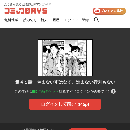
たくさん読める講談社のマンガWEB
コミックDAYS
¥0
プレミアム体験
無料連載
読み切り・新人
履歴
ログイン・登録
検
索
第４１話 やまない雨はなく、進まない行列もない
この作品は
作品チケット
対象です（ログインが必要です）
ログインして読む
145pt
会員登録（初回）で