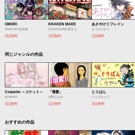
OMORI
KRAKEN MARE
あさやけリフレイン
OMOCAT/此糸縫
IZU/HAGANE/原正人
まつだひかり
3話無料
1話無料
1話無料
同じジャンルの作品
Coquette ～コケット～
「壇蜜」
とりぱん
BOMHAT
清野とおる
とりのなん子
4話無料
1話無料
3話無料
おすすめの作品