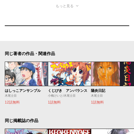
もっと見る
同じ著者の作品・関連作品
はしっこアンサンブル
くじびき アンバランス
陽炎日記
木尾士目
小梅けいと/木尾士目
木尾士目
12話無料
1話無料
1話無料
同じ掲載誌の作品