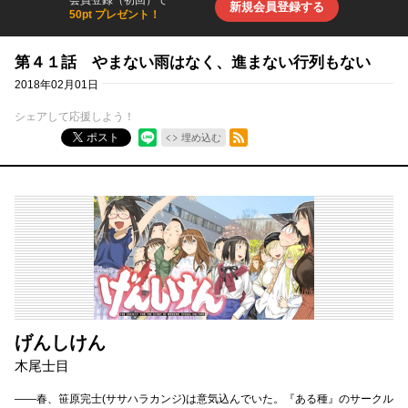
新規会員登録する
50pt プレゼント！
第４１話 やまない雨はなく、進まない行列もない
2018年02月01日
シェアして応援しよう！
RSSフィード
ポスト
埋め込む
げんしけん
木尾士目
――春、笹原完士(ササハラカンジ)は意気込んでいた。『ある種』のサークル