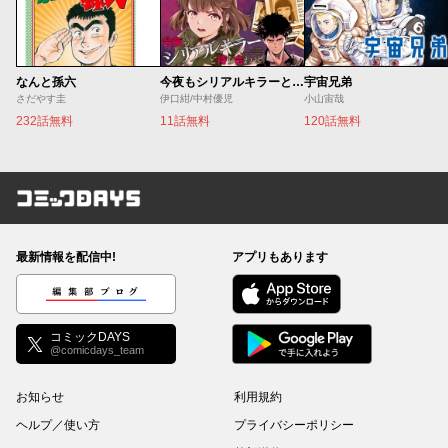
なんと孫六
今夜もシリアルキラーと待ち合わせ
宇宙兄弟
さだやす圭
伊口紺/中村優児
小山宙哉
232話無料
11話無料
120話無料
コミックDAYS
最新情報を配信中!
アプリもあります
編集部ブログ
コミックDAYS
@comicdays_team
お知らせ
利用規約
ヘルプ／使い方
プライバシーポリシー