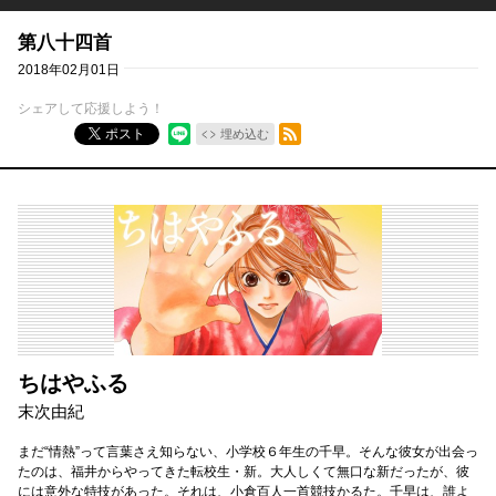
第八十四首
2018年02月01日
シェアして応援しよう！
RSSフィード
ポスト
埋め込む
ちはやふる
末次由紀
まだ“情熱”って言葉さえ知らない、小学校６年生の千早。そんな彼女が出会っ
たのは、福井からやってきた転校生・新。大人しくて無口な新だったが、彼
には意外な特技があった。それは、小倉百人一首競技かるた。千早は、誰よ