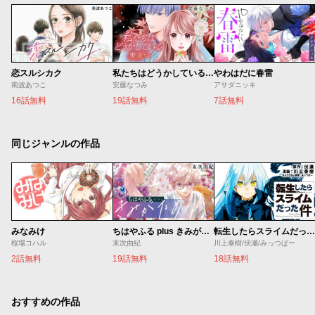
恋スルシカク
私たちはどうかしている 妻恋い
やわはだに春雷
南波あつこ
安藤なつみ
アサダニッキ
16話無料
19話無料
7話無料
同じジャンルの作品
みなみけ
ちはやふる plus きみがため
転生したらスライムだった件
桜場コハル
末次由紀
川上泰樹/伏瀬/みっつばー
2話無料
19話無料
18話無料
おすすめの作品