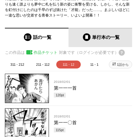
りも速く誰よりも夢中に札を払う新の姿に衝撃を受ける。しかし、そんな新
を釘付けにしたのは千早のずば抜けた「才能」だった……。まぶしいほどに
一途な思いが交差する青春ストーリー、いよいよ開幕！！
話の一覧
単行本
の一覧
この作品は
作品チケット
対象です（ログインが必要です）
311 - 212
211 - 112
111 - 12
11 - 1
1話から
2018/02/01
第一一一首
120
pt
2018/02/01
第一一〇首
115
pt