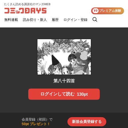
たくさん読める講談社のマンガWEB
コミックDAYS
¥0
プレミアム体験
無料連載
読み切り・新人
履歴
ログイン・登録
検
索
第八十四首
ログインして読む
130pt
会員登録（初回）で
新規会員登録する
50pt プレゼント！