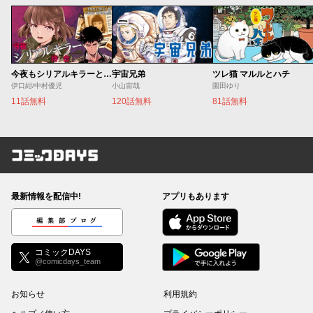
今夜もシリアルキラーと待ち合わせ
宇宙兄弟
ツレ猫 マルルとハチ
伊口紺/中村優児
小山宙哉
園田ゆり
11話無料
120話無料
81話無料
コミックDAYS
最新情報を配信中!
アプリもあります
編集部ブログ
コミックDAYS
@comicdays_team
お知らせ
利用規約