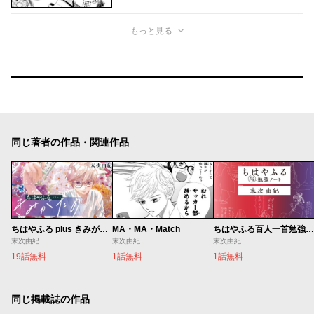
もっと見る
同じ著者の作品・関連作品
ちはやふる plus きみがため
MA・MA・Match
ちはやふる百人一首勉強ノート
末次由紀
末次由紀
末次由紀
19話無料
1話無料
1話無料
同じ掲載誌の作品