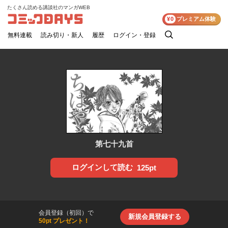
たくさん読める講談社のマンガWEB
コミックDAYS
¥0
プレミアム体験
無料連載
読み切り・新人
履歴
ログイン・登録
検
索
第七十九首
ログインして読む
125pt
会員登録（初回）で
新規会員登録する
50pt プレゼント！