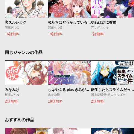
恋スルシカク
私たちはどうかしている 妻恋い
やわはだに春雷
南波あつこ
安藤なつみ
アサダニッキ
16話無料
19話無料
7話無料
同じジャンルの作品
みなみけ
ちはやふる plus きみがため
転生したらスライムだった件
桜場コハル
末次由紀
川上泰樹/伏瀬/みっつばー
2話無料
19話無料
2話無料
おすすめの作品