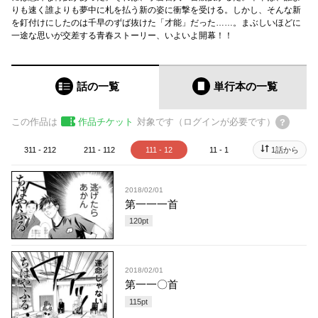
りも速く誰よりも夢中に札を払う新の姿に衝撃を受ける。しかし、そんな新
を釘付けにしたのは千早のずば抜けた「才能」だった……。まぶしいほどに
一途な思いが交差する青春ストーリー、いよいよ開幕！！
話の一覧
単行本
の一覧
この作品は
作品チケット
対象です（ログインが必要です）
311 - 212
211 - 112
111 - 12
11 - 1
1話から
2018/02/01
第一一一首
120
pt
2018/02/01
第一一〇首
115
pt