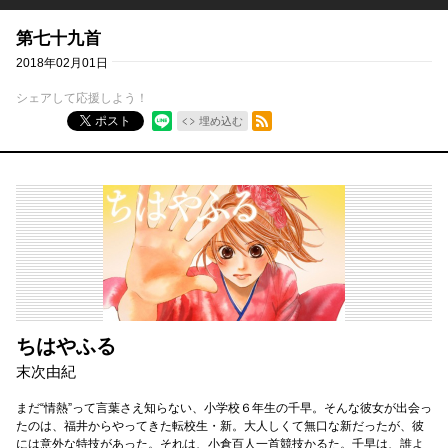
第七十九首
2018年02月01日
シェアして応援しよう！
RSSフィード
ポスト
埋め込む
ちはやふる
末次由紀
まだ“情熱”って言葉さえ知らない、小学校６年生の千早。そんな彼女が出会っ
たのは、福井からやってきた転校生・新。大人しくて無口な新だったが、彼
には意外な特技があった。それは、小倉百人一首競技かるた。千早は、誰よ