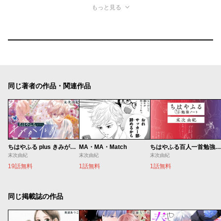
もっと見る
同じ著者の作品・関連作品
ちはやふる plus きみがため
MA・MA・Match
ちはやふる百人一首勉強ノート
末次由紀
末次由紀
末次由紀
19話無料
1話無料
1話無料
同じ掲載誌の作品