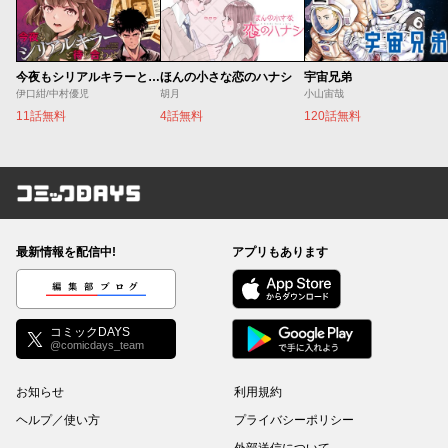
今夜もシリアルキラーと待ち合わせ
ほんの小さな恋のハナシ
宇宙兄弟
伊口紺/中村優児
胡月
小山宙哉
11話無料
4話無料
120話無料
コミックDAYS
最新情報を配信中!
アプリもあります
編集部ブログ
コミックDAYS
@comicdays_team
お知らせ
利用規約
ヘルプ／使い方
プライバシーポリシー