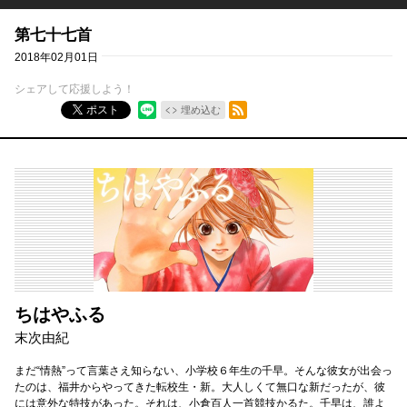
第七十七首
2018年02月01日
シェアして応援しよう！
RSSフィード
ポスト
埋め込む
ちはやふる
末次由紀
まだ“情熱”って言葉さえ知らない、小学校６年生の千早。そんな彼女が出会っ
たのは、福井からやってきた転校生・新。大人しくて無口な新だったが、彼
には意外な特技があった。それは、小倉百人一首競技かるた。千早は、誰よ