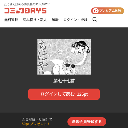
たくさん読める講談社のマンガWEB
コミックDAYS
¥0
プレミアム体験
無料連載
読み切り・新人
履歴
ログイン・登録
検
索
第七十七首
ログインして読む
125pt
会員登録（初回）で
新規会員登録する
50pt プレゼント！