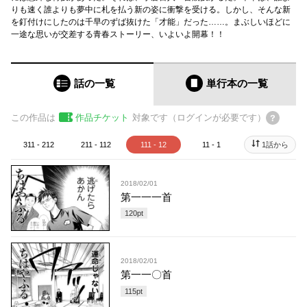
りも速く誰よりも夢中に札を払う新の姿に衝撃を受ける。しかし、そんな新
を釘付けにしたのは千早のずば抜けた「才能」だった……。まぶしいほどに
一途な思いが交差する青春ストーリー、いよいよ開幕！！
話の一覧
単行本
の一覧
この作品は
作品チケット
対象です（ログインが必要です）
311 - 212
211 - 112
111 - 12
11 - 1
1話から
2018/02/01
第一一一首
120
pt
2018/02/01
第一一〇首
115
pt