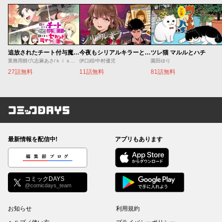
追放されたチート付与魔術師は気ままなセカンドライフを謳歌する。 ～俺は武器だけじゃなく、あらゆるものに『強化ポイント』を付与できるし、俺の意思でいつでも効果を解除できるけど、残った人たち大丈夫？～
今夜もシリアルキラーと待ち合わせ
ツレ猫 マルルとハチ
業務用餅/六志麻あさ/ｋｉｓｕｉ
伊口紺/中村優児
園田ゆり
27話無料
11話無料
81話無料
コミックDAYS
最新情報を配信中!
アプリもあります
編集部ブログ
コミックDAYS
@comicdays_team
お知らせ
利用規約