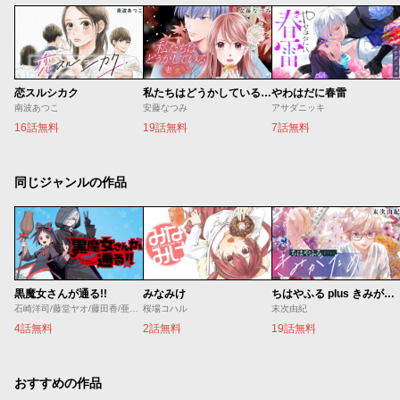
恋スルシカク
私たちはどうかしている 妻恋い
やわはだに春雷
南波あつこ
安藤なつみ
アサダニッキ
16話無料
19話無料
7話無料
同じジャンルの作品
黒魔女さんが通る!!
みなみけ
ちはやふる plus きみがため
石崎洋司/藤堂ヤオ/藤田香/亜沙美
桜場コハル
末次由紀
4話無料
2話無料
19話無料
おすすめの作品