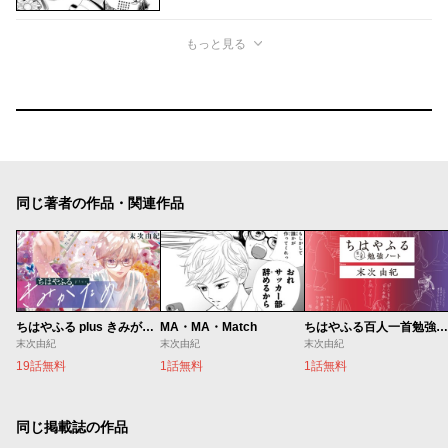
もっと見る
同じ著者の作品・関連作品
ちはやふる plus きみがため
MA・MA・Match
ちはやふる百人一首勉強ノート
末次由紀
末次由紀
末次由紀
19話無料
1話無料
1話無料
同じ掲載誌の作品