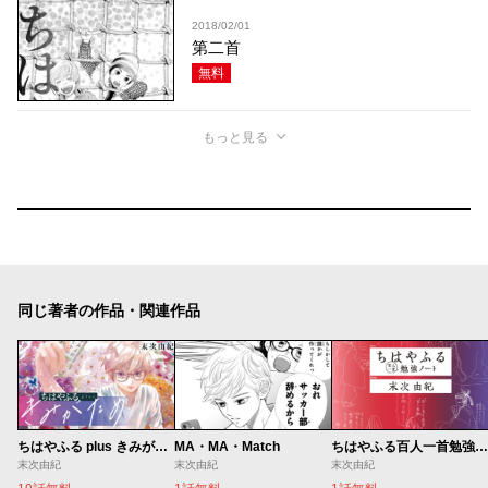
2018/02/01
第二首
無料
もっと見る
同じ著者の作品・関連作品
ちはやふる plus きみがため
MA・MA・Match
ちはやふる百人一首勉強ノート
末次由紀
末次由紀
末次由紀