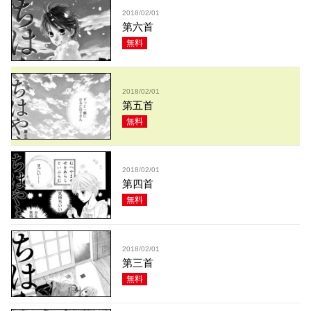
2018/02/01
第六首
無料
2018/02/01
第五首
無料
2018/02/01
第四首
無料
2018/02/01
第三首
無料