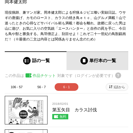
岡本健太郎
現役猟師、兼マンガ家。岡本健太郎による狩猟＆ジビエ喰い実録日誌。ウサ
ギの唐揚げ、カモのロースト、カラスの焼き鳥ｅｔｃ、山グルメ満載！山で
迷ったときの心得などサバイバル術も満載！都会を離れ、故郷に戻った男は
山に遊び、お気に入りの空気銃「エースハンター」と自作の罠を手に、今日
も鳥や獣と勝負する。鳥羽僧正よ、刮目せよ！これぞ二十一世紀の鳥獣戯画
だ！（※最後の二文は内容とは関係ありません念のため）
話の一覧
単行本
の一覧
この作品は
作品チケット
対象です（ログインが必要です）
106 - 57
56 - 7
6 - 1
1話から
2018/02/01
第五矢目 カラス討伐
無料