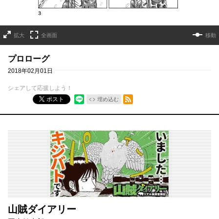
拡大
全画面
移動
プロローグ
2018年02月01日
シェアして応援しよう！
RSSフィード
ポスト
埋め込む
山賊ダイアリー