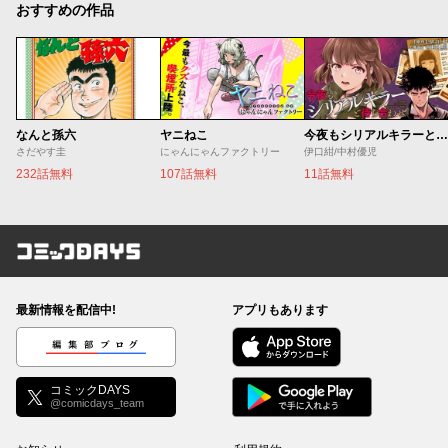
おすすめの作品
なんと孫六
ヤニねこ
今夜もシリアルキラーと待ち合わせ
さだやす圭
にゃんにゃんファクトリー
伊口紺/中村優児
232話無料
107話無料
11話無料
コミックDAYS
最新情報を配信中!
アプリもあります
編集部ブログ
コミックDAYS
@comicdays_team