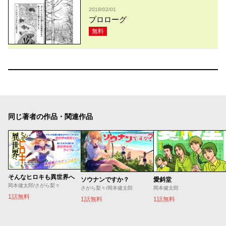
2018/02/01
プロローグ
無料
同じ著者の作品・関連作品
そんなヒロキも異世界へ
ソウナンですか？
愛斜堂
岡本健太郎/さがら梨々
さがら梨々/岡本健太郎
岡本健太郎
1話無料
1話無料
1話無料