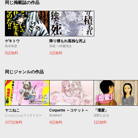
同じ掲載誌の作品
ゲキトウ
降り積もれ孤独な死よ
島本和彦
井龍一/伊藤翔太
0話無料
1話無料
同じジャンルの作品
ヤニねこ
Coquette ～コケット～
「壇蜜」
にゃんにゃんファクトリー
BOMHAT
清野とおる
107話無料
4話無料
1話無料