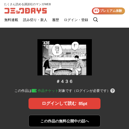
たくさん読める講談社のマンガWEB
コミックDAYS
¥0
プレミアム体験
無料連載
読み切り・新人
履歴
ログイン・登録
検
索
＃４３６
この作品は
作品チケット
対象です（ログインが必要です）
ログインして読む
85pt
この作品の
無料公開中の話へ