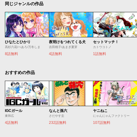
同じジャンルの作品
ひなたとひかり
夜明けをつれてくる犬
セットマッチ！
高杉六花/べあろ/万冬しま
吉田桃子/あまぎ夏芽
カトウコトノ
8話無料
4話無料
1話無料
おすすめの作品
IGCガール
なんと孫六
ヤニねこ
東和広
さだやす圭
にゃんにゃんファクトリー
4話無料
232話無料
107話無料