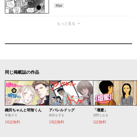
85
pt
もっと見る
同じ掲載誌の作品
織田ちゃんと明智くん
アパレルドッグ
「壇蜜」
常盤ギヨ
林田もずる
清野とおる
16話無料
19話無料
1話無料