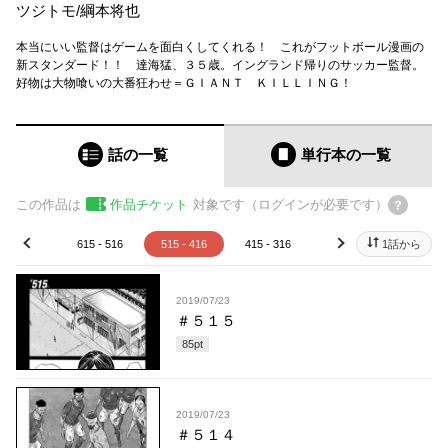
ツジトモ
/
綱本将也
本当にいい監督はゲームを面白くしてくれる！ これがフットボール漫画の
新スタンダード！！ 達海猛、３５歳。イングランド帰りのサッカー監督。
好物は大物喰いの大番狂わせ＝ＧＩＡＮＴ ＫＩＬＬＩＮＧ！
話の一覧
単行本
の一覧
この作品は
作品チケット
対象です（ログインが必要です）
15 - 616
615 - 516
515 - 416
415 - 316
315 - 216
1話から
215 - 
prev
next
2019/07/23
＃５１５
85
pt
2019/07/23
＃５１４