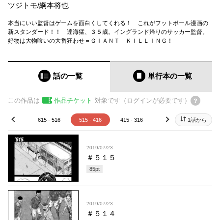
ツジトモ
/
綱本将也
本当にいい監督はゲームを面白くしてくれる！ これがフットボール漫画の
新スタンダード！！ 達海猛、３５歳。イングランド帰りのサッカー監督。
好物は大物喰いの大番狂わせ＝ＧＩＡＮＴ ＫＩＬＬＩＮＧ！
話の一覧
単行本
の一覧
この作品は
作品チケット
対象です（ログインが必要です）
15 - 616
615 - 516
515 - 416
415 - 316
315 - 216
1話から
215 - 
prev
next
2019/07/23
＃５１５
85
pt
2019/07/23
＃５１４