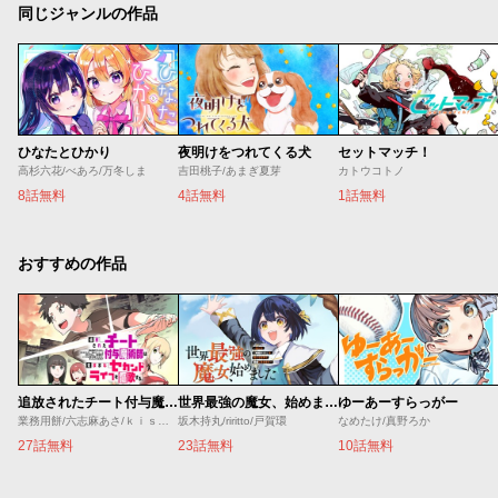
同じジャンルの作品
ひなたとひかり
夜明けをつれてくる犬
セットマッチ！
高杉六花/べあろ/万冬しま
吉田桃子/あまぎ夏芽
カトウコトノ
8話無料
4話無料
1話無料
おすすめの作品
追放されたチート付与魔術師は気ままなセカンドライフを謳歌する。 ～俺は武器だけじゃなく、あらゆるものに『強化ポイント』を付与できるし、俺の意思でいつでも効果を解除できるけど、残った人たち大丈夫？～
世界最強の魔女、始めました ～私だけ『攻略サイト』を見れる世界で自由に生きます～
ゆーあーすらっがー
業務用餅/六志麻あさ/ｋｉｓｕｉ
坂木持丸/riritto/戸賀環
なめたけ/真野ろか
27話無料
23話無料
10話無料