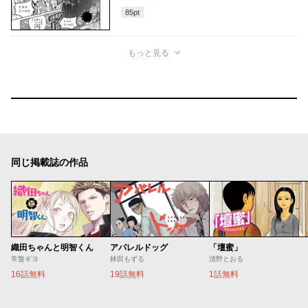
85
pt
もっと見る
同じ掲載誌の作品
織田ちゃんと明智くん
アパレルドッグ
「壇蜜」
常盤ギヨ
林田もずる
清野とおる
16話無料
19話無料
1話無料