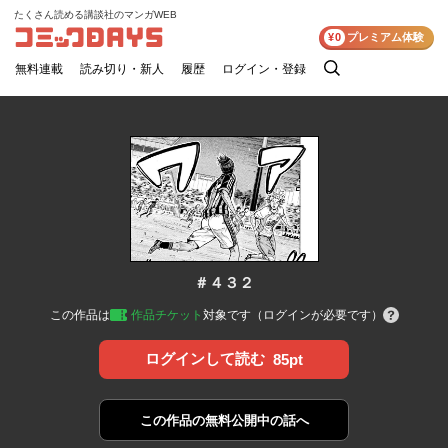
たくさん読める講談社のマンガWEB
コミックDAYS
¥0
プレミアム体験
無料連載
読み切り・新人
履歴
ログイン・登録
検
索
＃４３２
この作品は
作品チケット
対象です（ログインが必要です）
ログインして読む
85pt
この作品の
無料公開中の話へ