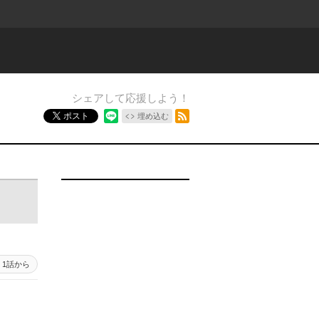
シェアして応援しよう！
RSSフィード
ポスト
埋め込む
15 - 16
1話から
15 - 1