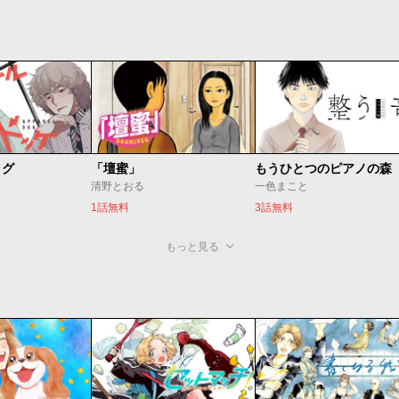
ッグ
「壇蜜」
清野とおる
一色まこと
1話無料
3話無料
もっと見る