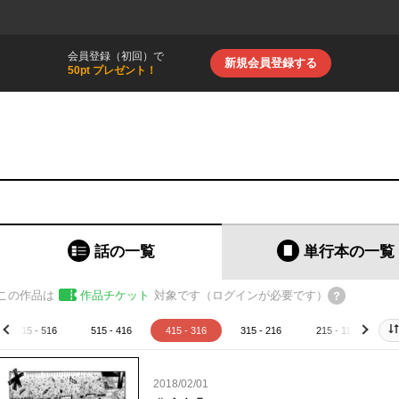
会員登録（初回）で
新規会員登録する
50pt プレゼント！
話の一覧
単行本
の一覧
この作品は
作品チケット
対象です（ログインが必要です）
615 - 516
515 - 416
415 - 316
315 - 216
215 - 116
1
prev
next
2018/02/01