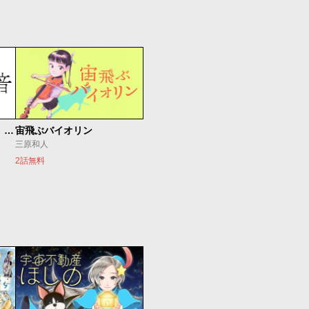
もうひとつのピアノの森 整う音
宙飛ぶバイオリン
三原和人
2話無料