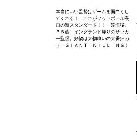
本当にいい監督はゲームを面白くし
てくれる！ これがフットボール漫
画の新スタンダード！！ 達海猛、
３５歳。イングランド帰りのサッカ
ー監督。好物は大物喰いの大番狂わ
せ＝ＧＩＡＮＴ ＫＩＬＬＩＮＧ！