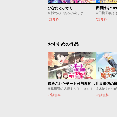
ひなたとひかり
夜明けをつ
高杉六花/べあろ/万冬しま
吉田桃子/あま
8話無料
4話無料
おすすめの作品
追放されたチート付与魔術師は気ままなセカンドライフを謳歌する。 ～俺は武器だけじゃなく、あらゆるものに『強化ポイント』を付与できるし、俺の意思でいつでも効果を解除できるけど、残った人たち大丈夫？～
業務用餅/六志麻あさ/ｋｉｓｕｉ
坂木持丸/riritt
27話無料
23話無料