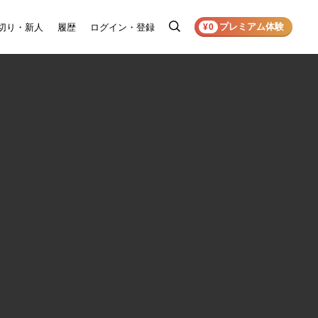
プレミアム体験
切り・新人
履歴
ログイン・登録
検
¥0
索