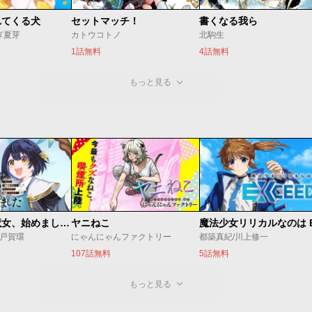
れてくる犬
セットマッチ！
書くなる我ら
ぎ夏芽
カトウコトノ
北駒生
1話無料
4話無料
もっと見る
世界最強の魔女、始めました ～私だけ『攻略サイト』を見れる世界で自由に生きます～
ヤニねこ
o/戸賀環
にゃんにゃんファクトリー
都築真紀/川上修一
107話無料
5話無料
もっと見る