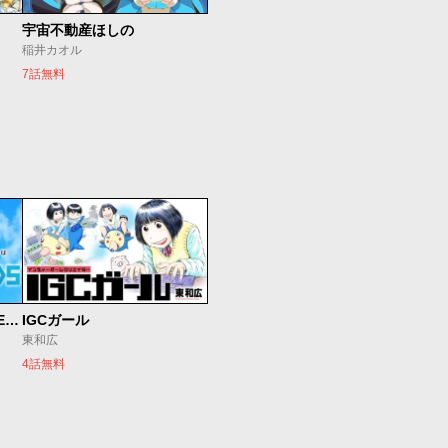
宇宙不動産ほしの
稲井カオル
7話無料
魔法少女リリカルなのは EXCEEDS
IGCガール
東和広
4話無料