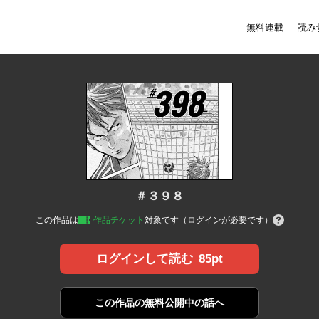
無料連載
読み
＃３９８
この作品は
作品チケット
対象です（ログインが必要です）
85pt
ログインして読む
この作品の
無料公開中の話へ