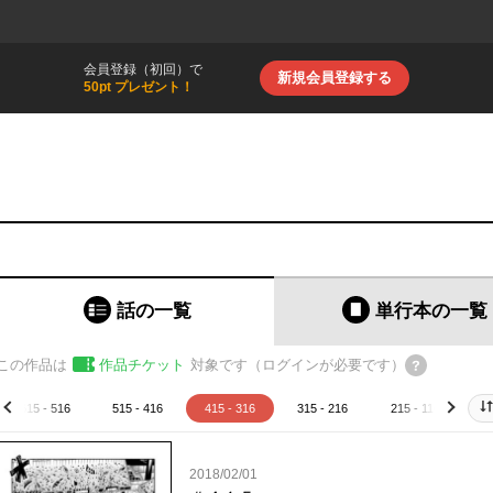
会員登録（初回）で
新規会員登録する
50pt プレゼント！
話の一覧
単行本
の一覧
この作品は
作品チケット
対象です（ログインが必要です）
615 - 516
515 - 416
415 - 316
315 - 216
215 - 116
1
prev
next
2018/02/01