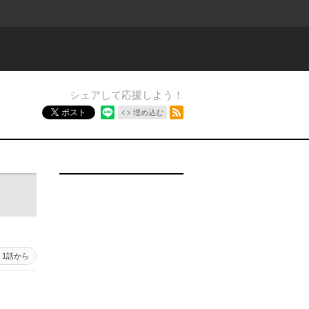
シェアして応援しよう！
RSSフィード
ポスト
埋め込む
15 - 16
1話から
15 - 1