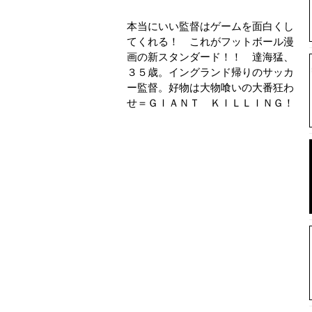
本当にいい監督はゲームを面白くし
てくれる！ これがフットボール漫
画の新スタンダード！！ 達海猛、
３５歳。イングランド帰りのサッカ
ー監督。好物は大物喰いの大番狂わ
せ＝ＧＩＡＮＴ ＫＩＬＬＩＮＧ！