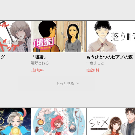
ッグ
「壇蜜」
清野とおる
一色まこと
1話無料
3話無料
もっと見る