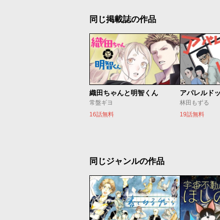
同じ掲載誌の作品
織田ちゃんと明智くん
アパレルド
常盤ギヨ
林田もずる
16話無料
19話無料
同じジャンルの作品