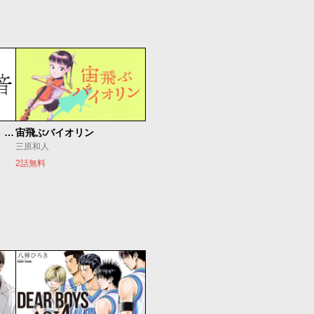
もうひとつのピアノの森 整う音
宙飛ぶバイオリン
三原和人
2話無料