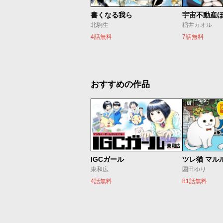
書くなる我ら
宇宙不動産
北駒生
稲井カオル
4話無料
7話無料
おすすめの作品
IGCガール
ツレ猫 マル
東和広
園田ゆり
4話無料
81話無料