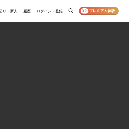
プレミアム体験
切り・新人
履歴
ログイン・登録
検
¥0
索