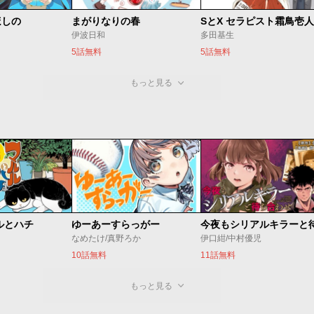
ほしの
まがりなりの春
伊波日和
多田基生
5話無料
5話無料
もっと見る
ルとハチ
ゆーあーすらっがー
なめたけ/真野ろか
伊口紺/中村優児
10話無料
11話無料
もっと見る