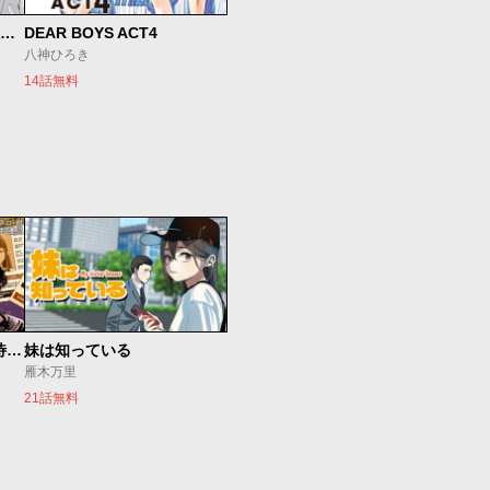
SとX セラピスト霜鳥壱人の診察室
DEAR BOYS ACT4
八神ひろき
14話無料
今夜もシリアルキラーと待ち合わせ
妹は知っている
雁木万里
21話無料