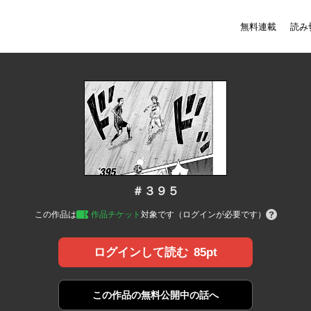
無料連載
読み
＃３９５
この作品は
作品チケット
対象です（ログインが必要です）
85pt
ログインして読む
この作品の
無料公開中の話へ