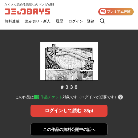
たくさん読める講談社のマンガWEB
コミックDAYS
¥0
プレミアム体験
無料連載
読み切り・新人
履歴
ログイン・登録
検
索
＃３３８
この作品は
作品チケット
対象です（ログインが必要です）
ログインして読む
85pt
この作品の
無料公開中の話へ