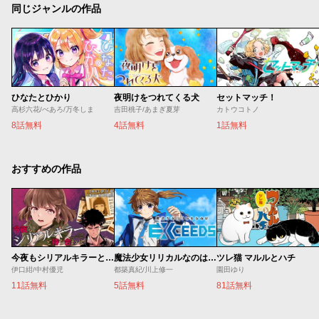
同じジャンルの作品
ひなたとひかり
夜明けをつれてくる犬
セットマッチ！
高杉六花/べあろ/万冬しま
吉田桃子/あまぎ夏芽
カトウコトノ
8話無料
4話無料
1話無料
おすすめの作品
今夜もシリアルキラーと待ち合わせ
魔法少女リリカルなのは EXCEEDS
ツレ猫 マルルとハチ
伊口紺/中村優児
都築真紀/川上修一
園田ゆり
11話無料
5話無料
81話無料