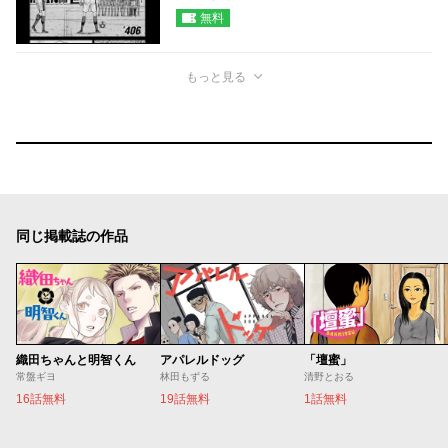
無料
もっと見る
同じ掲載誌の作品
織田ちゃんと明智くん
アパレルドッグ
「壇蜜」
常盤ギヨ
林田もずる
清野とおる
16話無料
19話無料
1話無料