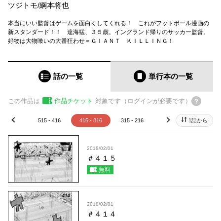
ツジトモ
/
綱本将也
本当にいい監督はゲームを面白くしてくれる！ これがフットボール漫画の
新スタンダード！！ 達海猛、３５歳。イングランド帰りのサッカー監督。
好物は大物喰いの大番狂わせ＝ＧＩＡＮＴ ＫＩＬＬＩＮＧ！
話の一覧
単行本
の一覧
この作品は
作品チケット
対象です（ログインが必要です）
15 - 516
515 - 416
415 - 316
315 - 216
215 - 116
1話から
115 - 
prev
next
2018/02/01
＃４１５
無料
2018/02/01
＃４１４