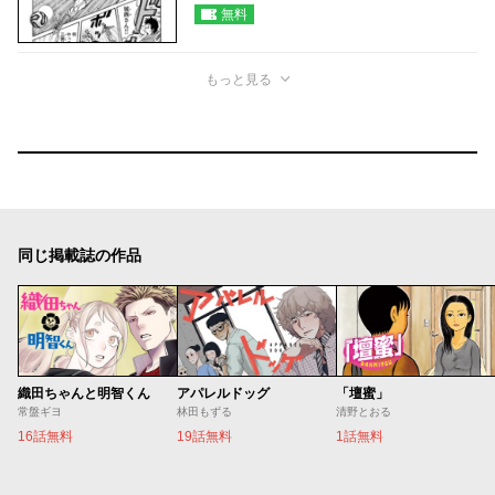
無料
もっと見る
同じ掲載誌の作品
織田ちゃんと明智くん
アパレルドッグ
「壇蜜」
常盤ギヨ
林田もずる
清野とおる
16話無料
19話無料
1話無料