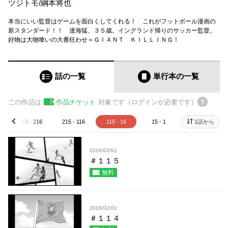
ツジトモ
/
綱本将也
本当にいい監督はゲームを面白くしてくれる！ これがフットボール漫画の
新スタンダード！！ 達海猛、３５歳。イングランド帰りのサッカー監督。
好物は大物喰いの大番狂わせ＝ＧＩＡＮＴ ＫＩＬＬＩＮＧ！
話の一覧
単行本
の一覧
この作品は
作品チケット
対象です（ログインが必要です）
315 - 216
215 - 116
115 - 16
15 - 1
1話から
prev
2018/02/01
＃１１５
無料
2018/02/01
＃１１４