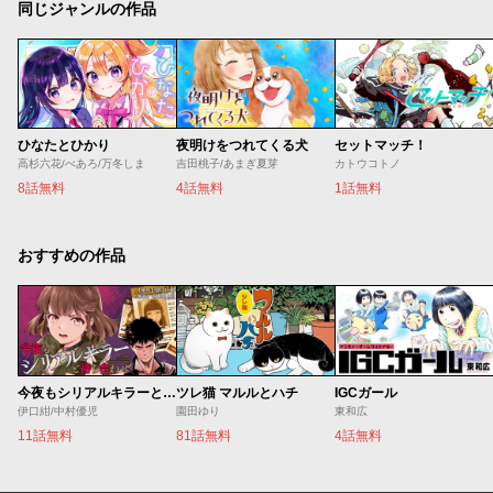
同じジャンルの作品
ひなたとひかり
夜明けをつれてくる犬
セットマッチ！
高杉六花/べあろ/万冬しま
吉田桃子/あまぎ夏芽
カトウコトノ
8話無料
4話無料
1話無料
おすすめの作品
今夜もシリアルキラーと待ち合わせ
ツレ猫 マルルとハチ
IGCガール
伊口紺/中村優児
園田ゆり
東和広
11話無料
81話無料
4話無料