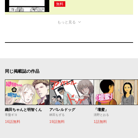
無料
もっと見る
同じ掲載誌の作品
織田ちゃんと明智くん
アパレルドッグ
「壇蜜」
常盤ギヨ
林田もずる
清野とおる
16話無料
19話無料
1話無料