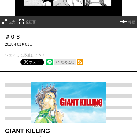
拡大
全画面
移動
＃０６
2018年02月01日
シェアして応援しよう！
RSSフィード
ポスト
埋め込む
GIANT KILLING