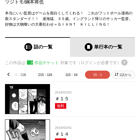
ツジトモ
/
綱本将也
本当にいい監督はゲームを面白くしてくれる！ これがフットボール漫画の
新スタンダード！！ 達海猛、３５歳。イングランド帰りのサッカー監督。
好物は大物喰いの大番狂わせ＝ＧＩＡＮＴ ＫＩＬＬＩＮＧ！
話の一覧
単行本
の一覧
この作品は
作品チケット
対象です（ログインが必要です）
315 - 216
215 - 116
115 - 16
15 - 1
1話から
prev
2018/02/01
＃１５
無料
2018/02/01
＃１４