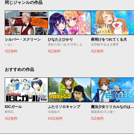
同じジャンルの作品
シルバー・スクリーン
ひなたとひかり
夜明けをつれてくる犬
いまい
高杉六花/べあろ/万冬しま
吉田桃子/あまぎ夏芽
4話無料
8話無料
4話無料
おすすめの作品
IGCガール
ふたりソロキャンプ
魔法少女リリカルなのは EXCEEDS
東和広
出端祐大
都築真紀/川上修一
4話無料
64話無料
5話無料