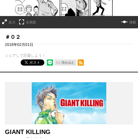
拡大
全画面
移動
＃０２
2018年02月01日
シェアして応援しよう！
RSSフィード
ポスト
埋め込む
GIANT KILLING