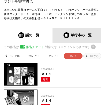
ツジトモ
/
綱本将也
本当にいい監督はゲームを面白くしてくれる！ これがフットボール漫画の
新スタンダード！！ 達海猛、３５歳。イングランド帰りのサッカー監督。
好物は大物喰いの大番狂わせ＝ＧＩＡＮＴ ＫＩＬＬＩＮＧ！
話の一覧
単行本
の一覧
この作品は
作品チケット
対象です（ログインが必要です）
315 - 216
215 - 116
115 - 16
15 - 1
1話から
prev
2018/02/01
＃１５
無料
2018/02/01
＃１４