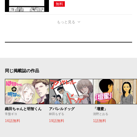
無料
もっと見る
同じ掲載誌の作品
織田ちゃんと明智くん
アパレルドッグ
「壇蜜」
常盤ギヨ
林田もずる
清野とおる
16話無料
19話無料
1話無料