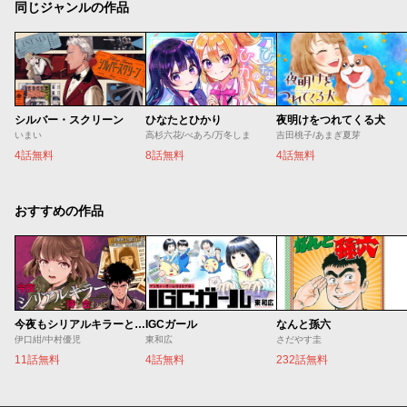
同じジャンルの作品
シルバー・スクリーン
ひなたとひかり
夜明けをつれてくる犬
いまい
高杉六花/べあろ/万冬しま
吉田桃子/あまぎ夏芽
4話無料
8話無料
4話無料
おすすめの作品
今夜もシリアルキラーと待ち合わせ
IGCガール
なんと孫六
伊口紺/中村優児
東和広
さだやす圭
11話無料
4話無料
232話無料