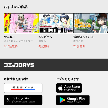
おすすめの作品
ヤニねこ
IGCガール
妹は知っている
にゃんにゃんファクトリー
東和広
雁木万里
107話無料
4話無料
21話無料
コミックDAYS
最新情報を配信中!
アプリもあります
編集部ブログ
コミックDAYS
@comicdays_team