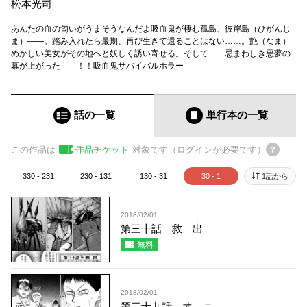
松本光司
あんたの血の匂いがうまそうなんだよ吸血鬼が棲む孤島、彼岸島（ひがんじ
ま）――。踏み入れたら最期、再び生きて還ることはない……。艶（なま）
めかしい美女がその地へと妖しく誘い寄せる。そして……忌まわしき悪夢の
幕が上がった――！！吸血鬼サバイバルホラー
話の一覧
単行本
の一覧
この作品は
作品チケット
対象です（ログインが必要です）
330 - 231
230 - 131
130 - 31
30 - 1
1話から
2018/02/01
第三十話 救 出
無料
2018/02/01
第二十九話 オ ニ