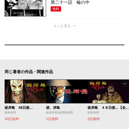
第二十一話 輪の中
無料
もっと見る
同じ著者の作品・関連作品
彼岸島 48日後…
彼、岸島
彼岸島 ４８日後…【全国方言版】
松本光司
松本光司/佐世保太郎
松本光司
30話無料
1話無料
3話無料