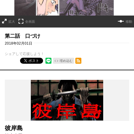
拡大
全画面
移動
第二話 口づけ
2018年02月01日
シェアして応援しよう！
RSSフィード
ポスト
埋め込む
彼岸島