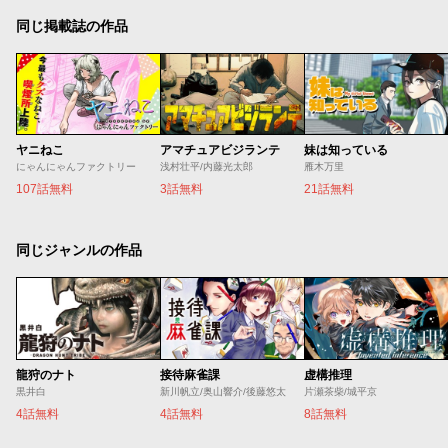
同じ掲載誌の作品
ヤニねこ
アマチュアビジランテ
妹は知っている
にゃんにゃんファクトリー
浅村壮平/内藤光太郎
雁木万里
107話無料
3話無料
21話無料
同じジャンルの作品
龍狩のナト
接待麻雀課
虚構推理
黒井白
新川帆立/奥山響介/後藤悠太
片瀬茶柴/城平京
4話無料
4話無料
8話無料