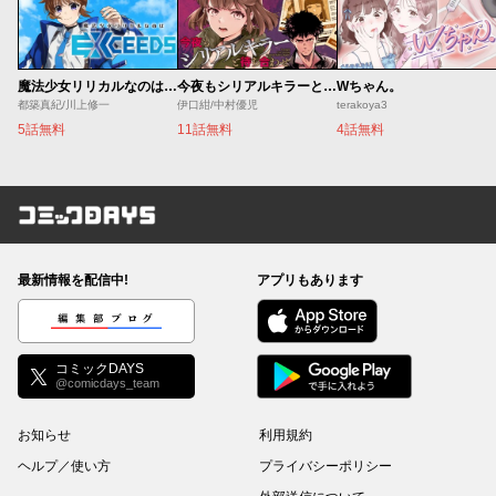
魔法少女リリカルなのは EXCEEDS
今夜もシリアルキラーと待ち合わせ
Wちゃん。
都築真紀/川上修一
伊口紺/中村優児
terakoya3
5話無料
11話無料
4話無料
コミックDAYS
最新情報を配信中!
アプリもあります
編集部ブログ
コミックDAYS
@comicdays_team
お知らせ
利用規約
ヘルプ／使い方
プライバシーポリシー