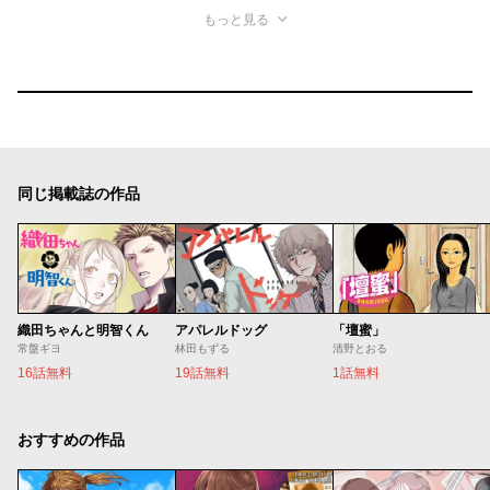
もっと見る
同じ掲載誌の作品
織田ちゃんと明智くん
アパレルドッグ
「壇蜜」
常盤ギヨ
林田もずる
清野とおる
16話無料
19話無料
1話無料
おすすめの作品