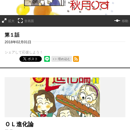
拡大
全画面
移動
第１話
2018年02月01日
シェアして応援しよう！
RSSフィード
ポスト
埋め込む
ＯＬ進化論