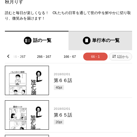
秋月りす
読むと毎日が楽しくなる！ OLたちの日常を通して世の中を鮮やかに切り取
り、微笑みを届けます！
話の一覧
単行本
の一覧
366 - 267
266 - 167
166 - 67
66 - 1
1話から
prev
2018/02/01
第６６話
40
pt
2018/02/01
第６５話
20
pt