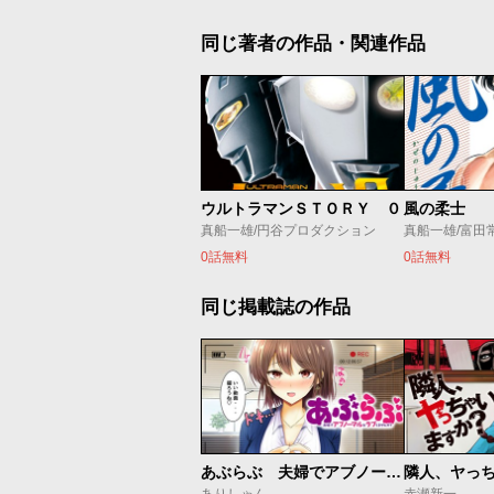
同じ著者の作品・関連作品
ウルトラマンＳＴＯＲＹ ０
風の柔士
真船一雄/円谷プロダクション
真船一雄/富田
0話無料
0話無料
同じ掲載誌の作品
あぶらぶ 夫婦でアブノーマルなラブしませんか？
隣人、ヤっ