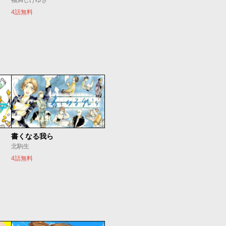
福満しげゆき
4話無料
書くなる我ら
北駒生
4話無料