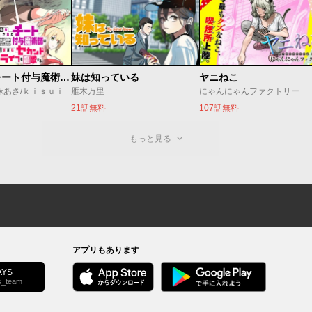
追放されたチート付与魔術師は気ままなセカンドライフを謳歌する。 ～俺は武器だけじゃなく、あらゆるものに『強化ポイント』を付与できるし、俺の意思でいつでも効果を解除できるけど、残った人たち大丈夫？～
妹は知っている
ヤニねこ
麻あさ/ｋｉｓｕｉ
雁木万里
にゃんにゃんファクトリー
21話無料
107話無料
もっと見る
アプリもあります
YS
s_team