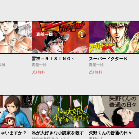
雷神～ＲＩＳＩＮＧ～
スーパードクターＫ
常雄
真船一雄
真船一雄
0話無料
2話無料
ちゃいますか？
私が大好きな小説家を殺すまで
矢野くんの普通の日々