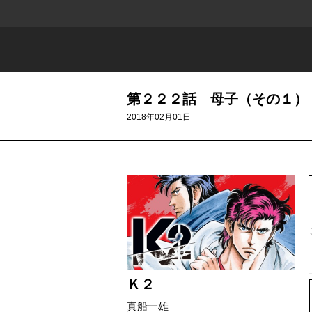
第２２２話 母子（その１）
2018年02月01日
526 - 427
Ｋ２
真船一雄