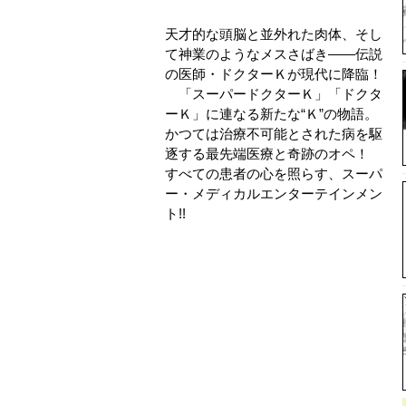
天才的な頭脳と並外れた肉体、そし
て神業のようなメスさばき――伝説
の医師・ドクターＫが現代に降臨！
「スーパードクターＫ」「ドクタ
ーＫ」に連なる新たな“Ｋ”の物語。
かつては治療不可能とされた病を駆
逐する最先端医療と奇跡のオペ！
すべての患者の心を照らす、スーパ
ー・メディカルエンターテインメン
ト!!