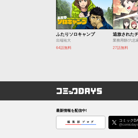
ふたりソロキャンプ
出端祐大
業務用餅/六志
64話無料
27話無料
コミックDAYS
最新情報を配信中!
編集部ブログ
コミックDA
@comicday