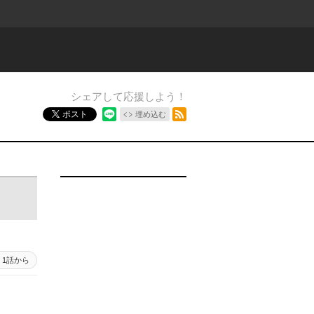
シェアして応援しよう！
RSSフィード
ポスト
埋め込む
1話から