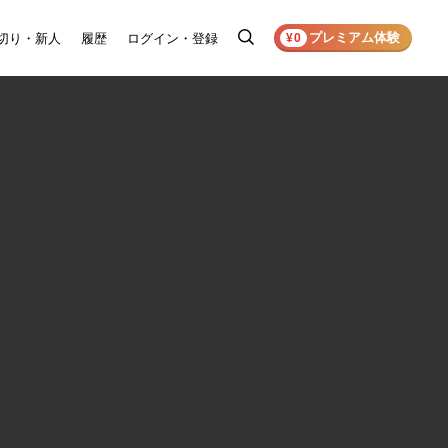
プレミアム体験
切り・新人
履歴
ログイン・登録
検
¥0
索