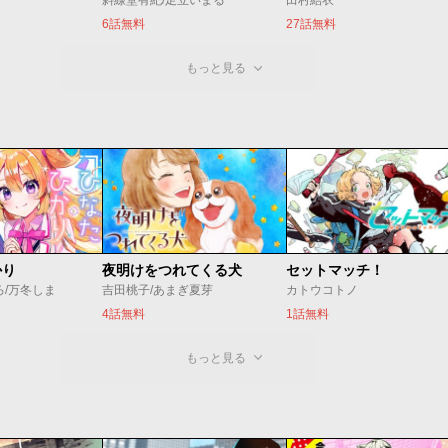
斜線堂有紀/足立いまる
田村結衣
6話無料
27話無料
もっと見る
かり
夜明けをつれてくる犬
セットマッチ！
ろ/万冬しま
吉田桃子/あまぎ夏芽
カトウコトノ
4話無料
1話無料
もっと見る