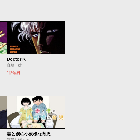
Doctor K
真船一雄
1話無料
妻と僕の小規模な育児