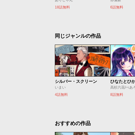
ありしゃん
赤瀬新一
18話無料
6話無料
同じジャンルの作品
シルバー・スクリーン
ひなたとひ
いまい
高杉六花/べあ
4話無料
8話無料
おすすめの作品