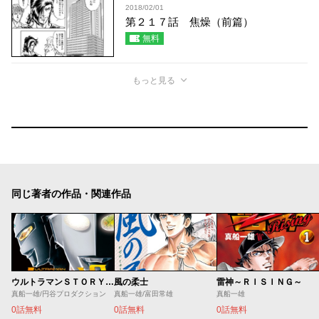
2018/02/01
第２１７話 焦燥（前篇）
無料
もっと見る
同じ著者の作品・関連作品
ウルトラマンＳＴＯＲＹ ０
風の柔士
雷神～ＲＩＳＩＮＧ～
真船一雄/円谷プロダクション
真船一雄/富田常雄
真船一雄
0話無料
0話無料
0話無料