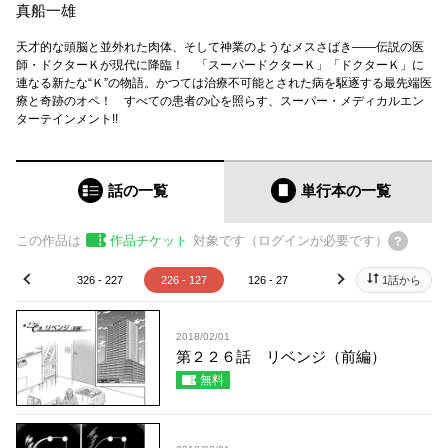
真船一雄
天才的な頭脳と並外れた肉体、そして神業のようなメスさばき――伝説の医
師・ドクターＫが現代に降臨！ 「スーパードクターＫ」「ドクターＫ」に
連なる新たな“Ｋ”の物語。かつては治療不可能とされた病を駆逐する最先端医
療と奇跡のオペ！ すべての患者の心を照らす、スーパー・メディカルエン
ターテインメント!!
話の一覧
単行本
の一覧
この作品は
作品チケット
対象です（ログインが必要です）
26 - 327
326 - 227
226 - 127
126 - 27
26 - 1
1話から
prev
next
2018/02/01
第２２６話 リベンジ（前編）
無料