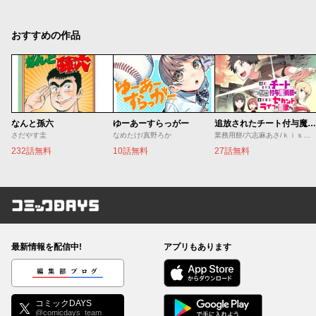
おすすめの作品
なんと孫六
ゆーあーすらっがー
追放されたチート付与魔術師は気ままなセカンドライフを謳歌する。 ～俺は武器だけじゃなく、あらゆるものに『強化ポイント』を付与できるし、俺の意思でいつでも効果を解除できるけど、残った人たち大丈夫？～
さだやす圭
なめたけ/真野ろか
業務用餅/六志麻あさ/ｋｉｓｕｉ
232話無料
10話無料
27話無料
コミックDAYS
最新情報を配信中!
アプリもあります
編集部ブログ
コミックDAYS
@comicdays_team