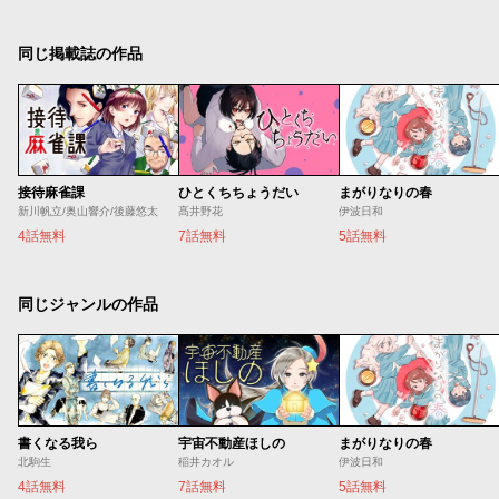
同じ掲載誌の作品
接待麻雀課
ひとくちちょうだい
まがりなりの春
新川帆立/奥山響介/後藤悠太
髙井野花
伊波日和
4話無料
7話無料
5話無料
同じジャンルの作品
書くなる我ら
宇宙不動産ほしの
まがりなりの春
北駒生
稲井カオル
伊波日和
4話無料
7話無料
5話無料