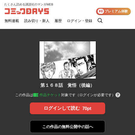
たくさん読める講談社のマンガWEB
コミックDAYS
¥0
プレミアム体験
無料連載
読み切り・新人
履歴
ログイン・登録
検
索
第１６８話 覚悟（後編）
この作品は
作品チケット
対象です（ログインが必要です）
ログインして読む
70pt
この作品の
無料公開中の話へ