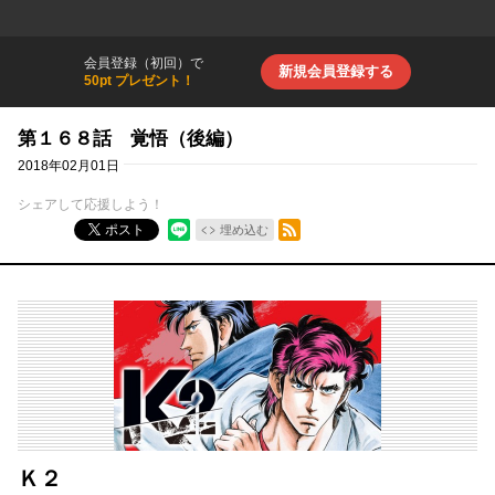
会員登録（初回）で
新規会員登録する
50pt プレゼント！
第１６８話 覚悟（後編）
2018年02月01日
シェアして応援しよう！
RSSフィード
ポスト
埋め込む
Ｋ２