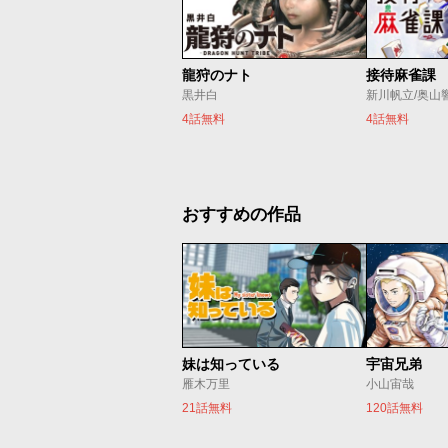
龍狩のナト
接待麻雀課
黒井白
新川帆立/奥山
4話無料
4話無料
おすすめの作品
妹は知っている
宇宙兄弟
雁木万里
小山宙哉
21話無料
120話無料