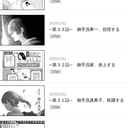
135
pt
2020/12/11
─第３３話─ 御手洗希一、彷徨する
145
pt
2020/12/11
─第３２話─ 御手洗家、炎上する
130
pt
2020/12/11
─第３１話─ 御手洗真希子、暗躍する
130
pt