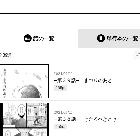
話の一覧
単行本
の一覧
全39話
2021/06/11
─第３９話─ まつりのあと
185
pt
2021/06/11
─第３８話─ きたるべきとき
155
pt