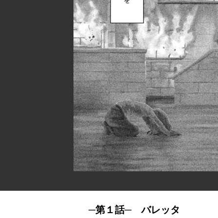
─第１話─ バレッタ