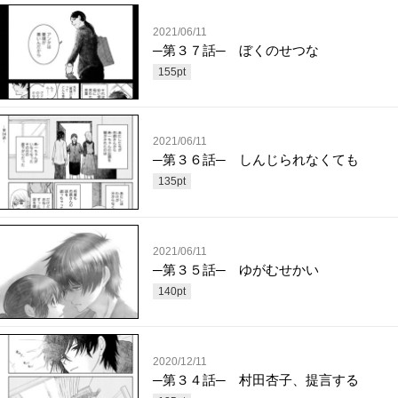
2021/06/11
─第３７話─ ぼくのせつな
155
pt
2021/06/11
─第３６話─ しんじられなくても
135
pt
2021/06/11
─第３５話─ ゆがむせかい
140
pt
2020/12/11
─第３４話─ 村田杏子、提言する