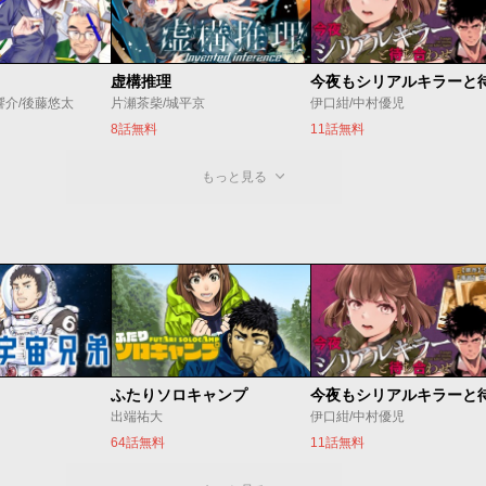
虚構推理
響介/後藤悠太
片瀬茶柴/城平京
伊口紺/中村優児
8話無料
11話無料
もっと見る
ふたりソロキャンプ
出端祐大
伊口紺/中村優児
64話無料
11話無料