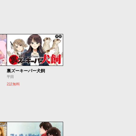
裏ズーキーパー犬飼
平田
2話無料