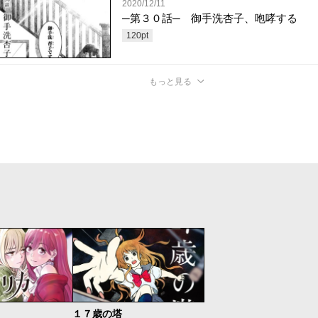
2020/12/11
─第３０話─ 御手洗杏子、咆哮する
120
pt
もっと見る
１７歳の塔