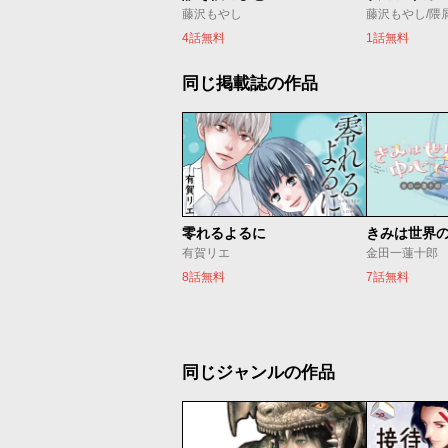
藤沢もやし
藤沢もやし/隈
4話無料
1話無料
同じ掲載誌の作品
零れるよるに
きみは世界
有賀リエ
金田一蓮十郎
8話無料
7話無料
同じジャンルの作品