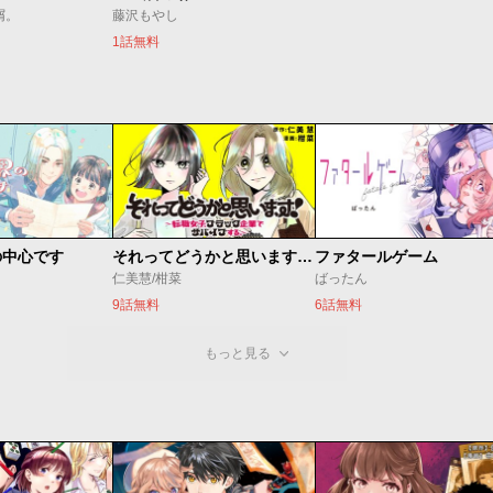
屑。
藤沢もやし
1話無料
の中心です
それってどうかと思います！～転職女子、ブラック企業でサバイブする。～
ファタールゲーム
仁美慧/柑菜
ばったん
9話無料
6話無料
もっと見る