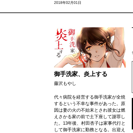
2018年02月01日
御手洗家、炎上する
藤沢もやし
代々病院を経営する御手洗家が全焼
するという不幸な事件があった。原
因は妻の火の不始末とされ彼女は燃
えさかる家の前で土下座して謝罪し
た。13年後、村田杏子は家事代行と
して御手洗家に勤務となる。出迎え