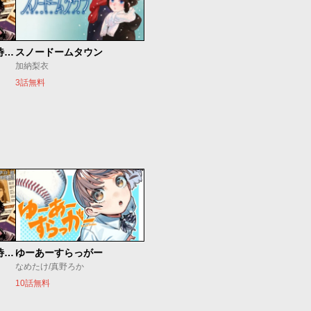
今夜もシリアルキラーと待ち合わせ
スノードームタウン
加納梨衣
3話無料
今夜もシリアルキラーと待ち合わせ
ゆーあーすらっがー
なめたけ/真野ろか
10話無料