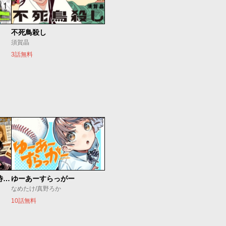
不死鳥殺し
須賀晶
3話無料
今夜もシリアルキラーと待ち合わせ
ゆーあーすらっがー
なめたけ/真野ろか
10話無料