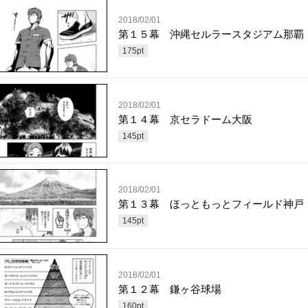
2018/02/01
第１５幕 沖縄セルラースタジアム那覇
175
pt
2018/02/01
第１４幕 京セラドーム大阪
145
pt
2018/02/01
第１３幕 ほっともっとフィールド神戸
145
pt
2018/02/01
第１２幕 鎌ヶ谷球場
160
pt