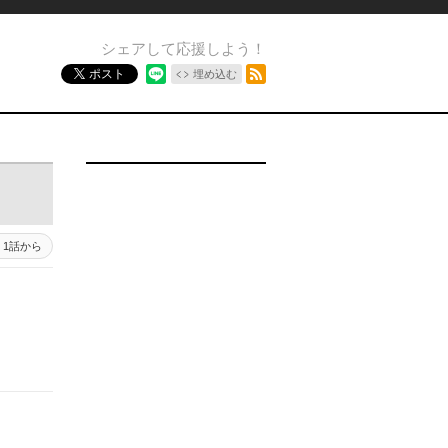
シェアして応援しよう！
RSSフィード
ポスト
埋め込む
1話から