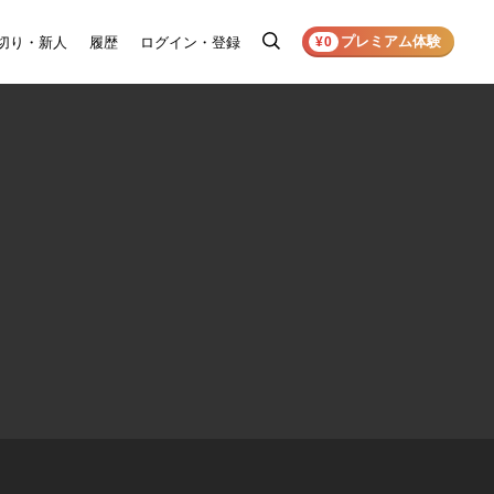
プレミアム体験
切り・新人
履歴
ログイン・登録
検
¥0
索