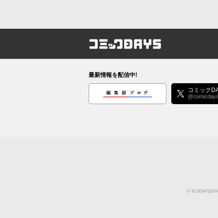
コミックDAYS
最新情報を配信中!
編集部ブログ
コミックDA
@comicday
©
KODANSHA 