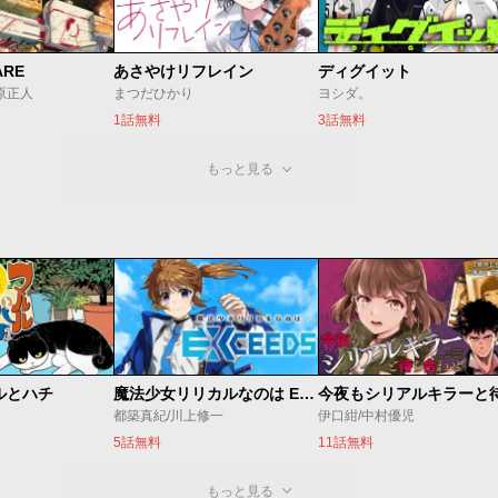
ARE
あさやけリフレイン
ディグイット
/原正人
まつだひかり
ヨシダ。
1話無料
3話無料
もっと見る
ルとハチ
魔法少女リリカルなのは EXCEEDS
都築真紀/川上修一
伊口紺/中村優児
5話無料
11話無料
もっと見る