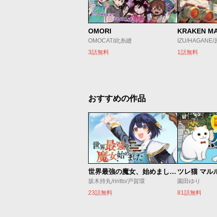
OMORI
KRAKEN M
OMOCAT/此糸縫
IZU/HAGANE
3話無料
1話無料
おすすめの作品
世界最強の魔女、始めました ～私だけ『攻略サイト』を見れる世界で自由に生きます～
ツレ猫 マル
坂木持丸/riritto/戸賀環
園田ゆり
23話無料
81話無料