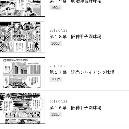
第１９幕 明治神宮野球場
160
pt
2018/04/23
第１８幕 阪神甲子園球場
160
pt
2018/04/23
第１７幕 読売ジャイアンツ球場
160
pt
2018/04/23
第１６幕 阪神甲子園球場
155
pt